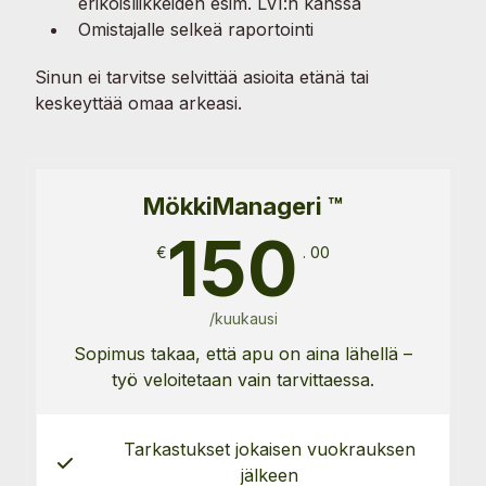
erikoisliikkeiden esim. LVI:n kanssa
Omistajalle selkeä raportointi
Sinun ei tarvitse selvittää asioita etänä tai
keskeyttää omaa arkeasi.
MökkiManageri ™
150
€
. 00
/kuukausi
Sopimus takaa, että apu on aina lähellä –
työ veloitetaan vain tarvittaessa.
Tarkastukset jokaisen vuokrauksen
jälkeen