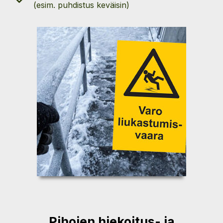
(esim. puhdistus keväisin)
Pihojen hiekoitus- ja