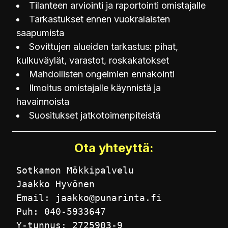
Tilanteen arviointi ja raportointi omistajalle
Tarkastukset ennen vuokralaisten
saapumista
Sovittujen alueiden tarkastus: pihat,
kulkuväylät, varastot, roskakatokset
Mahdollisten ongelmien ennakointi
Ilmoitus omistajalle käynnistä ja
havainnoista
Suositukset jatkotoimenpiteistä
Ota yhteyttä:
Sotkamon Mökkipalvelu
Jaakko Hyvönen
Email: jaakko@punarinta.fi
Puh: 040-5933647
Y-tunnus: 2725903-9