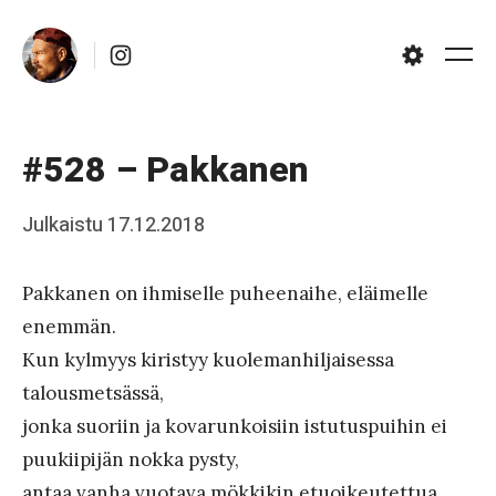
Skip
Instagram
to
Me
Settings
content
#528 – Pakkanen
Posted
Julkaistu
17.12.2018
b
on
y
Pakkanen on ihmiselle puheenaihe, eläimelle
J
enemmän.
a
Kun kylmyys kiristyy kuolemanhiljaisessa
a
talousmetsässä,
k
jonka suoriin ja kovarunkoisiin istutuspuihin ei
k
puukiipijän nokka pysty,
o
antaa vanha vuotava mökkikin etuoikeutettua