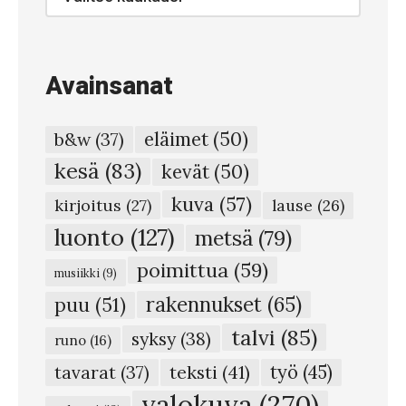
arkisto
S
a
m
Avainsanat
a
l
eläimet
(50)
b&w
(37)
u
kesä
(83)
kevät
(50)
m
kuva
(57)
i
kirjoitus
(27)
lause
(26)
s
luonto
(127)
metsä
(79)
a
poimittua
(59)
musiikki
(9)
t
rakennukset
(65)
puu
(51)
a
talvi
(85)
syksy
(38)
a
runo
(16)
m
teksti
(41)
työ
(45)
tavarat
(37)
u
valokuva
(270)