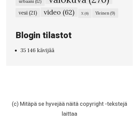
urbaani
(12)
u
video
(62)
vesi
(21)
Yleinen
(9)
X
(6)
t
t
Blogin tilastot
u
n
35 146 kävijää
e
e
s
e
e
n
(c) Mitäpä se hyvejää näitä copyright -tekstejä
m
laittaa
a
a
i