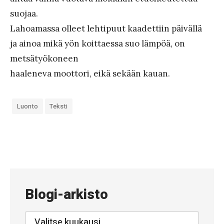
suojaa.
Lahoamassa olleet lehtipuut kaadettiin päivällä
ja ainoa mikä yön koittaessa suo lämpöä, on
metsätyökoneen
haaleneva moottori, eikä sekään kauan.
Luonto
Teksti
«
#
5
2
Blogi-arkisto
7
–
Blogi-