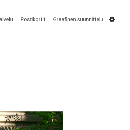
lvelu
Postikortit
Graafinen suunnittelu
Settin