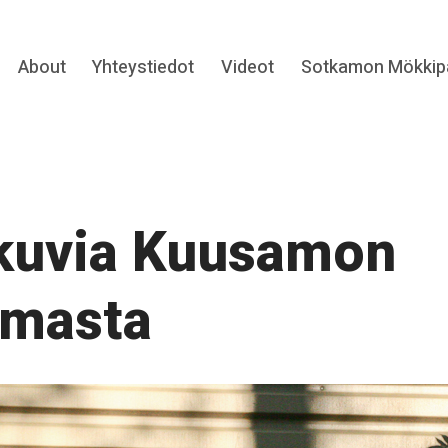
Collapse
About
Yhteystiedot
Videot
Sotkamon Mökkipa
hild
menu
kuvia Kuusamon
amasta