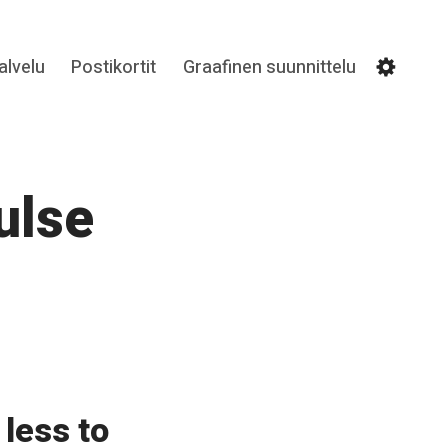
lvelu
Postikortit
Graafinen suunnittelu
Settin
ulse
 less to