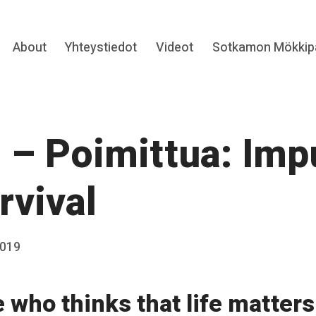
Expand
About
Yhteystiedot
Videot
Sotkamon Mökkipa
hild
menu
 – Poimittua: Imp
rvival
2019
who thinks that life matters