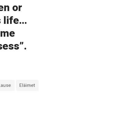
en or
 life…
ame
sess”.
Lause
Eläimet