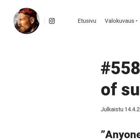
Instagram
Etusivu
Valokuvaus
c
Skip
Kuvapäiväkirja Kainuusta
to
content
#558
of su
Posted
Julkaistu
14.4.
b
on
y
”Anyone 
J