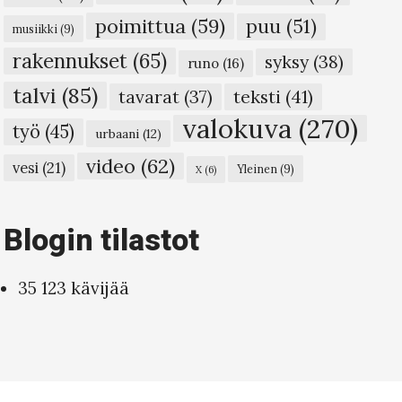
poimittua
(59)
puu
(51)
musiikki
(9)
rakennukset
(65)
syksy
(38)
runo
(16)
talvi
(85)
teksti
(41)
tavarat
(37)
valokuva
(270)
työ
(45)
urbaani
(12)
video
(62)
vesi
(21)
Yleinen
(9)
X
(6)
Blogin tilastot
35 123 kävijää