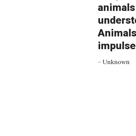
animals 
a
a
understo
k
Animals
k
impulse
o
– Unknown
«
#
5
5