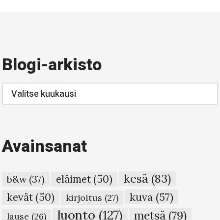
Blogi-arkisto
Blogi-
arkisto
Avainsanat
kesä
(83)
eläimet
(50)
b&w
(37)
kuva
(57)
kevät
(50)
kirjoitus
(27)
luonto
(127)
metsä
(79)
lause
(26)