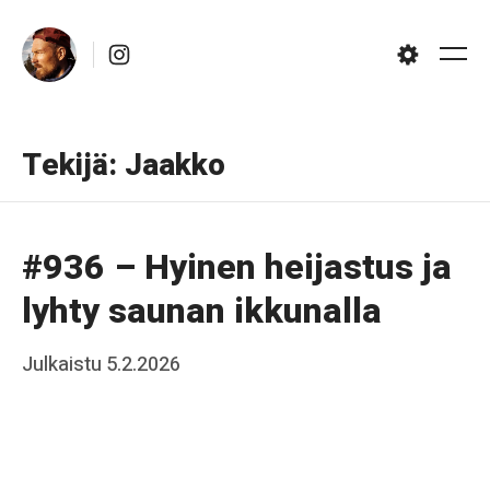
Skip
Instagram
to
Me
Settings
content
Tekijä:
Jaakko
#936 – Hyinen heijastus ja
lyhty saunan ikkunalla
Posted
Julkaistu
5.2.2026
b
on
y
J
a