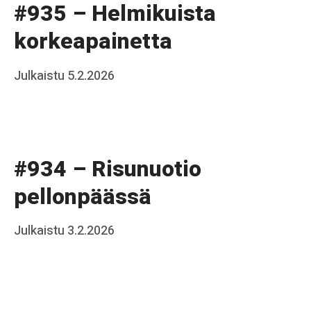
#935 – Helmikuista
a
korkeapainetta
k
k
Posted
Julkaistu
5.2.2026
b
o
on
y
J
a
#934 – Risunuotio
a
pellonpäässä
k
k
Posted
Julkaistu
3.2.2026
b
o
on
y
J
a