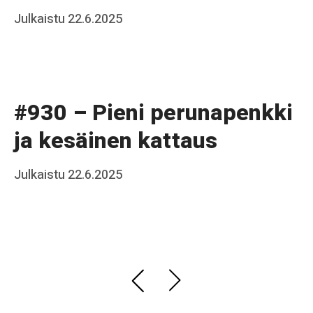
k
Posted
Julkaistu
22.6.2025
b
k
on
y
o
J
a
#930 – Pieni perunapenkki
a
ja kesäinen kattaus
k
k
Posted
Julkaistu
22.6.2025
b
o
on
y
J
a
Artikkelien
PREVIOUS
NEXT
a
PAGE
PAGE
sivutus
k