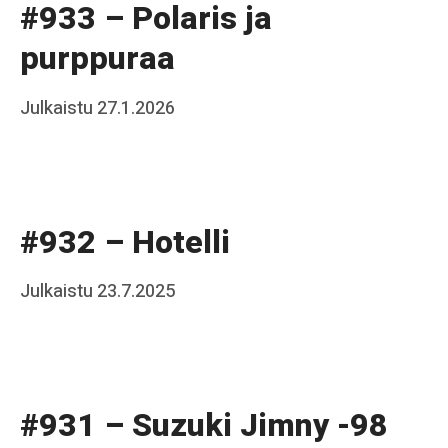
#933 – Polaris ja
a
purppuraa
k
k
Posted
Julkaistu
27.1.2026
b
o
on
y
J
a
#932 – Hotelli
a
k
Posted
Julkaistu
23.7.2025
b
k
on
y
o
J
a
#931 – Suzuki Jimny -98
a