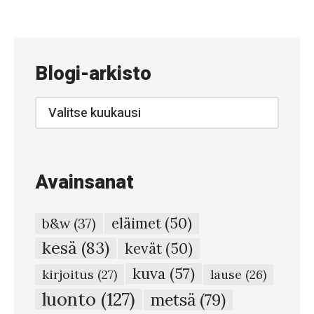
k
o
Blogi-arkisto
Blogi-
arkisto
Avainsanat
eläimet
(50)
b&w
(37)
kesä
(83)
kevät
(50)
kuva
(57)
kirjoitus
(27)
lause
(26)
luonto
(127)
metsä
(79)