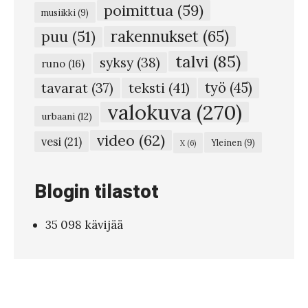
poimittua
(59)
musiikki
(9)
rakennukset
(65)
puu
(51)
talvi
(85)
syksy
(38)
runo
(16)
teksti
(41)
työ
(45)
tavarat
(37)
valokuva
(270)
urbaani
(12)
video
(62)
vesi
(21)
Yleinen
(9)
X
(6)
Blogin tilastot
35 098 kävijää