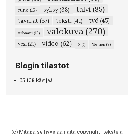
talvi
(85)
syksy
(38)
runo
(16)
teksti
(41)
työ
(45)
tavarat
(37)
valokuva
(270)
urbaani
(12)
video
(62)
vesi
(21)
Yleinen
(9)
X
(6)
Blogin tilastot
35 108 kävijää
(c) Mitäpä se hyvejää näitä copyright -tekstejä