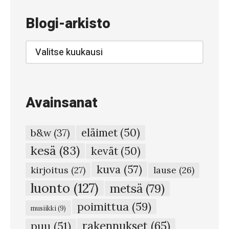
k
Blogi-arkisto
k
o
Blogi-
arkisto
Avainsanat
eläimet
(50)
b&w
(37)
kesä
(83)
kevät
(50)
kuva
(57)
kirjoitus
(27)
lause
(26)
luonto
(127)
metsä
(79)
poimittua
(59)
musiikki
(9)
rakennukset
(65)
puu
(51)