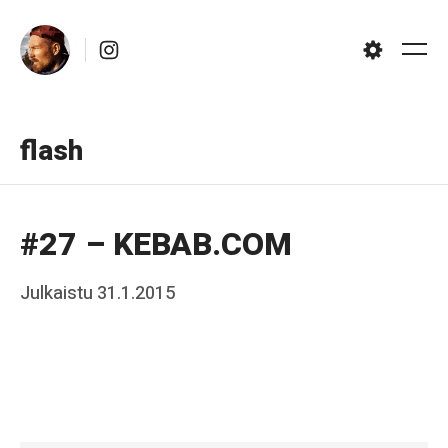
Skip
Instagram
to
Me
Settings
content
flash
#27 – KEBAB.COM
Posted
Julkaistu
31.1.2015
b
on
y
J
a
a