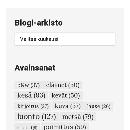
Blogi-arkisto
Blogi-
arkisto
Avainsanat
eläimet
(50)
b&w
(37)
kesä
(83)
kevät
(50)
kuva
(57)
kirjoitus
(27)
lause
(26)
luonto
(127)
metsä
(79)
poimittua
(59)
musiikki
(9)