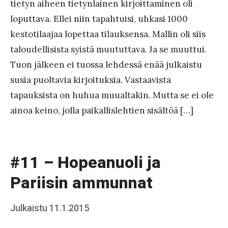
tietyn aiheen tietynlainen kirjoittaminen oli
a
loputtava. Ellei niin tapahtuisi, uhkasi 1000
k
kestotilaajaa lopettaa tilauksensa. Mallin oli siis
k
taloudellisista syistä muututtava. Ja se muuttui.
o
Tuon jälkeen ei tuossa lehdessä enää julkaistu
susia puoltavia kirjoituksia. Vastaavista
tapauksista on huhua muualtakin. Mutta se ei ole
ainoa keino, jolla paikallislehtien sisältöä […]
#11 – Hopeanuoli ja
Pariisin ammunnat
Posted
Julkaistu
11.1.2015
b
on