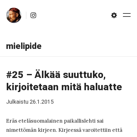
Skip
Instagram
to
Me
Settings
content
mielipide
#25 – Älkää suuttuko,
kirjoitetaan mitä haluatte
Posted
Julkaistu
26.1.2015
b
on
y
Eräs eteläsuomalainen paikallislehti sai
J
nimettömän kirjeen. Kirjeessä varoitettiin että
a