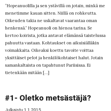
y
”Hopeanuolilla ja sen ystävillä on jotain, minkä me
J
menetimme kauan sitten. Niillä on rohkeutta.
a
Oikeuden takia ne uskaltavat vaarantaa oman
a
henkensä.” Hopeanuoli on hienoa tarina. Se
k
kertoo koirista, jotka antavat elämänsä taistelussa
k
pahuutta vastaan. Kohtaukset on aikuisiälläkin
o
voimakkaita. Oikeaksi koettu tavoite voittaa
yksittäiset pelot ja henkilökohtaiset halut. Jotain
samankaltaista on tapahtunut Pariisissa. Ei
tietenkään mitään […]
#1- Oletko metsästäjä?
Posted
Julkaistu
1.1.2015