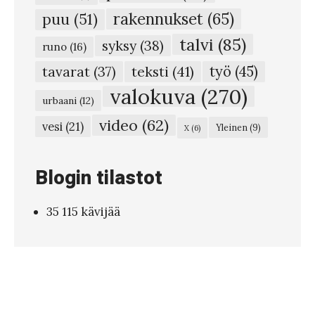
rakennukset
(65)
puu
(51)
talvi
(85)
syksy
(38)
runo
(16)
teksti
(41)
työ
(45)
tavarat
(37)
valokuva
(270)
urbaani
(12)
video
(62)
vesi
(21)
Yleinen
(9)
X
(6)
Blogin tilastot
35 115 kävijää