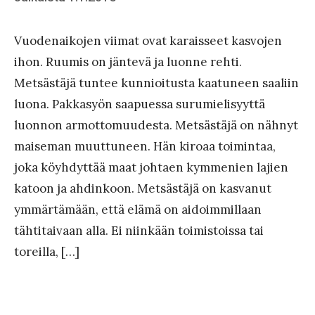
b
on
y
Vuodenaikojen viimat ovat karaisseet kasvojen
J
ihon. Ruumis on jäntevä ja luonne rehti.
a
Metsästäjä tuntee kunnioitusta kaatuneen saaliin
a
luona. Pakkasyön saapuessa surumielisyyttä
k
luonnon armottomuudesta. Metsästäjä on nähnyt
k
maiseman muuttuneen. Hän kiroaa toimintaa,
o
joka köyhdyttää maat johtaen kymmenien lajien
katoon ja ahdinkoon. Metsästäjä on kasvanut
ymmärtämään, että elämä on aidoimmillaan
tähtitaivaan alla. Ei niinkään toimistoissa tai
toreilla, […]