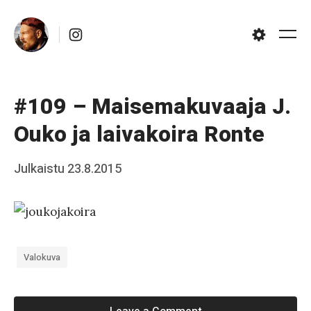
Skip
Instagram
to
Me
Settings
content
#109 – Maisemakuvaaja J.
Ouko ja laivakoira Ronte
Posted
Julkaistu
23.8.2015
b
on
y
J
a
Valokuva
a
k