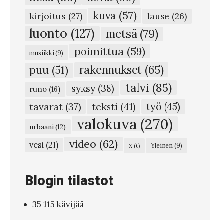
n
kuva
(57)
g
kirjoitus
(27)
lause
(26)
s
luonto
(127)
metsä
(79)
f
poimittua
(59)
musiikki
(9)
r
rakennukset
(65)
puu
(51)
o
talvi
(85)
syksy
(38)
m
runo
(16)
K
teksti
(41)
työ
(45)
tavarat
(37)
u
valokuva
(270)
urbaani
(12)
u
video
(62)
vesi
(21)
Yleinen
(9)
X
(6)
s
a
Blogin tilastot
m
o
35 115 kävijää
#