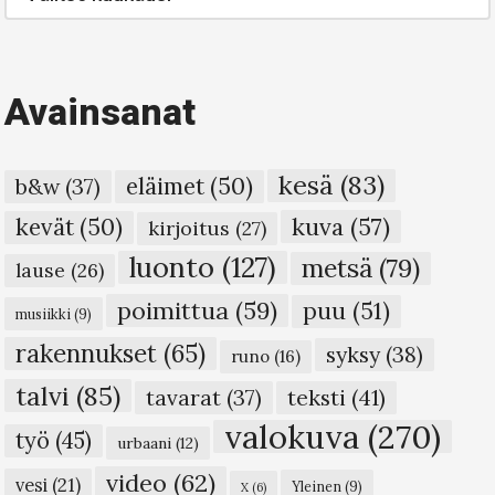
arkisto
Avainsanat
kesä
(83)
eläimet
(50)
b&w
(37)
kuva
(57)
kevät
(50)
kirjoitus
(27)
luonto
(127)
metsä
(79)
lause
(26)
poimittua
(59)
puu
(51)
musiikki
(9)
rakennukset
(65)
syksy
(38)
runo
(16)
talvi
(85)
teksti
(41)
tavarat
(37)
valokuva
(270)
työ
(45)
urbaani
(12)
video
(62)
vesi
(21)
Yleinen
(9)
X
(6)