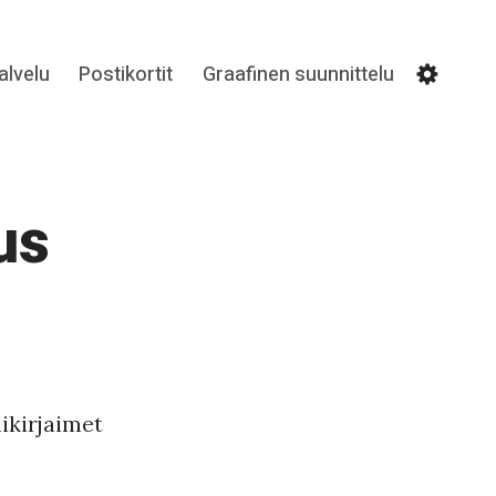
lvelu
Postikortit
Graafinen suunnittelu
Settin
us