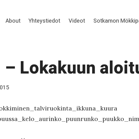
Expand
About
Yhteystiedot
Videot
Sotkamon Mökkipa
hild
menu
 – Lokakuun aloit
2015