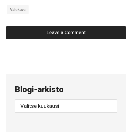
k
o
Valokuva
Leave a Comment
«
#
1
3
Blogi-arkisto
7
–
Blogi-
arkisto
T
o
i