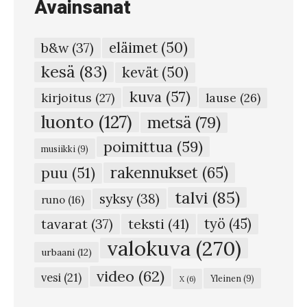
Avainsanat
m
i
eläimet
(50)
b&w
(37)
s
kesä
(83)
kevät
(50)
t
kuva
(57)
o
kirjoitus
(27)
lause
(26)
j
luonto
(127)
metsä
(79)
a
poimittua
(59)
musiikki
(9)
t
rakennukset
(65)
puu
(51)
y
talvi
(85)
syksy
(38)
ö
runo
(16)
p
teksti
(41)
työ
(45)
tavarat
(37)
a
valokuva
(270)
urbaani
(12)
i
video
(62)
vesi
(21)
Yleinen
(9)
X
(6)
k
k