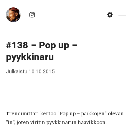
Skip
Instagram
to
Me
Settings
content
#138 – Pop up –
pyykkinaru
Posted
Julkaistu
10.10.2015
b
on
y
J
a
a
Trendimittari kertoo ”Pop up – paikkojen” olevan
”in”, joten viritin pyykkinarun haavikkoon.
k