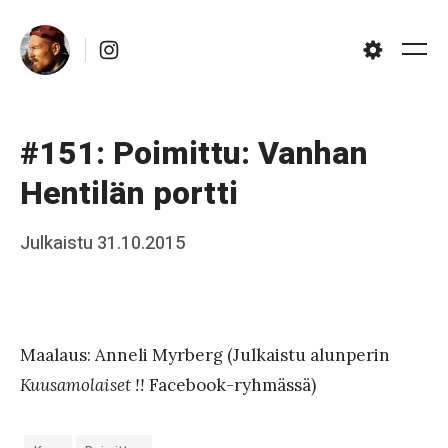
Skip
Instagram
to
Me
Settings
content
#151: Poimittu: Vanhan
Hentilän portti
Posted
Julkaistu
31.10.2015
b
on
y
J
a
Maalaus: Anneli Myrberg (Julkaistu alunperin
a
Kuusamolaiset !!
Facebook-ryhmässä)
k