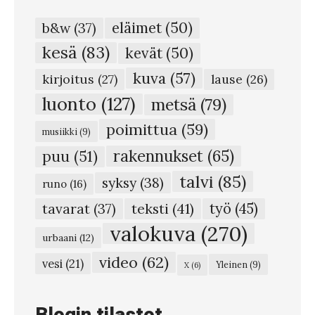
n
eläimet
(50)
b&w
(37)
e
kesä
(83)
kevät
(50)
e
kuva
(57)
n
kirjoitus
(27)
lause
(26)
v
luonto
(127)
metsä
(79)
i
poimittua
(59)
musiikki
(9)
l
rakennukset
(65)
puu
(51)
j
talvi
(85)
syksy
(38)
e
runo
(16)
l
teksti
(41)
työ
(45)
tavarat
(37)
i
valokuva
(270)
urbaani
(12)
j
video
(62)
vesi
(21)
Yleinen
(9)
X
(6)
ä
n
k