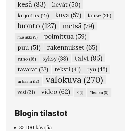
kesä
(83)
kevät
(50)
o
kuva
(57)
a
kirjoitus
(27)
lause
(26)
m
luonto
(127)
metsä
(79)
u
poimittua
(59)
musiikki
(9)
u
rakennukset
(65)
puu
(51)
t
talvi
(85)
syksy
(38)
t
runo
(16)
u
teksti
(41)
työ
(45)
tavarat
(37)
u
valokuva
(270)
urbaani
(12)
h
video
(62)
vesi
(21)
Yleinen
(9)
X
(6)
a
l
Blogin tilastot
v
e
35 100 kävijää
k