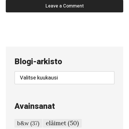
Leave a Comment
«
#
1
6
Blogi-arkisto
–
H
Blogi-
arkisto
a
l
u
Avainsanat
u
s
eläimet
(50)
b&w
(37)
k