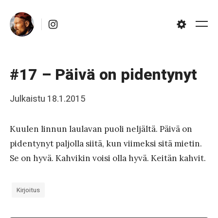
Skip
Instagram
to
Me
Settings
content
#17 – Päivä on pidentynyt
Posted
Julkaistu
18.1.2015
b
on
y
Kuulen linnun laulavan puoli neljältä. Päivä on
J
pidentynyt paljolla siitä, kun viimeksi sitä mietin.
a
Se on hyvä. Kahvikin voisi olla hyvä. Keitän kahvit.
a
k
Kirjoitus
k
o