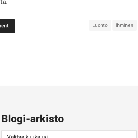
ta.
Luonto
Ihminen
ment
Blogi-arkisto
Blogi-