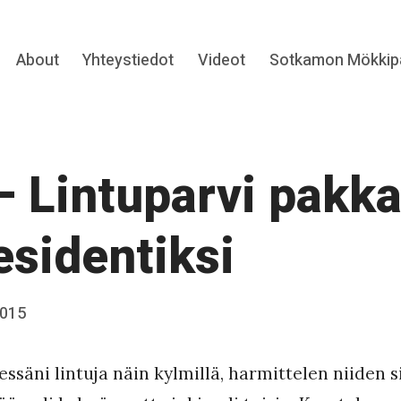
Expand
About
Yhteystiedot
Videot
Sotkamon Mökkipa
hild
menu
– Lintuparvi pakka
esidentiksi
2015
ssäni lintuja näin kylmillä, harmittelen niiden 