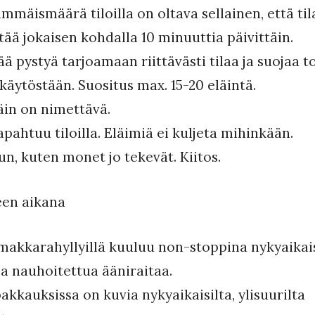
immäismäärä tiloilla on oltava sellainen, että til
tää jokaisen kohdalla 10 minuuttia päivittäin.
ää pystyä tarjoamaan riittävästi tilaa ja suojaa 
ä käytöstään. Suositus max. 15-20 eläintä.
äin on nimettävä.
apahtuu tiloilla. Eläimiä ei kuljeta mihinkään.
un, kuten monet jo tekevät. Kiitos.
een aikana
akkarahyllyillä kuuluu non-stoppina nykyaikais
a nauhoitettua ääniraitaa.
akkauksissa on kuvia nykyaikaisilta, ylisuurilta