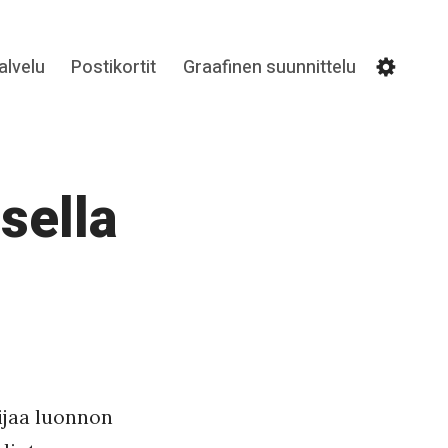
lvelu
Postikortit
Graafinen suunnittelu
Settin
sella
sijaa luonnon