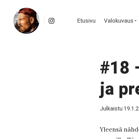
Instagram
Etusivu
Valokuvaus
c
Skip
Kuvapäiväkirja Kainuusta
to
content
#18 
ja pr
Posted
Julkaistu
19.1.
b
on
y
Yleensä nähde
J