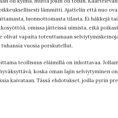
ään oli kylmä, mutta jokin oli toisin. Kaarteleva
kkeuksellisesti lämmitti. Ajattelin että nuo ova
ttamasta, luonnottomasta tilasta. Ei häkkejä tai
akkosyöttöä, omissa jätteissä uimista, eikä poikas
e olivat vapaita toteuttamaan selviytymiskeinoja, 
tuhansia vuosia porskutellut.
ittama teollisuus eläimillä on inhottavaa. Jollain
hyväksyttävä, koska oman lajin selviytyminen on s
ia kaivataan. Tässä ehdotukset, joilla pyrin pres