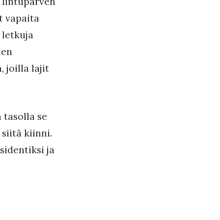
n lintuparven
t vapaita
 letkuja
ten
joilla lajit
 tasolla se
iitä kiinni.
identiksi ja