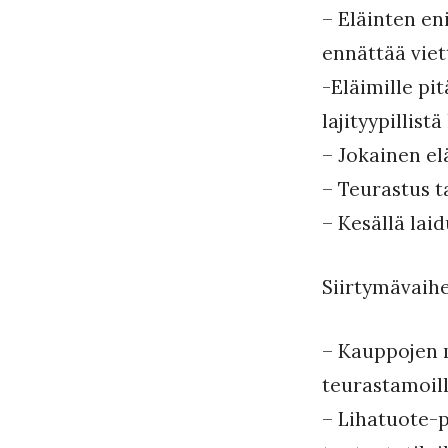
– Eläinten en
ennättää viet
-Eläimille pit
lajityypillist
– Jokainen el
– Teurastus t
– Kesällä laid
Siirtymävaih
– Kauppojen m
teurastamoill
– Lihatuote-p