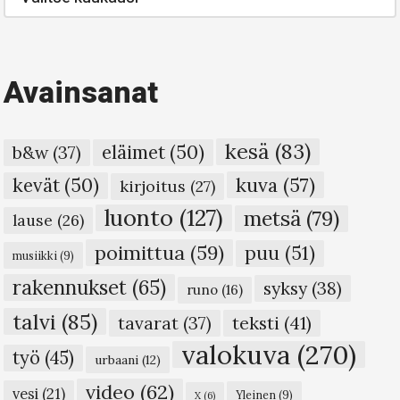
arkisto
Avainsanat
kesä
(83)
eläimet
(50)
b&w
(37)
kuva
(57)
kevät
(50)
kirjoitus
(27)
luonto
(127)
metsä
(79)
lause
(26)
poimittua
(59)
puu
(51)
musiikki
(9)
rakennukset
(65)
syksy
(38)
runo
(16)
talvi
(85)
teksti
(41)
tavarat
(37)
valokuva
(270)
työ
(45)
urbaani
(12)
video
(62)
vesi
(21)
Yleinen
(9)
X
(6)