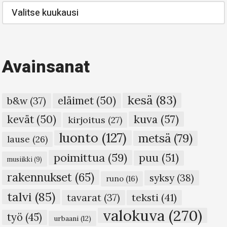
Blogi-
arkisto
Avainsanat
kesä
(83)
eläimet
(50)
b&w
(37)
kuva
(57)
kevät
(50)
kirjoitus
(27)
luonto
(127)
metsä
(79)
lause
(26)
poimittua
(59)
puu
(51)
musiikki
(9)
rakennukset
(65)
syksy
(38)
runo
(16)
talvi
(85)
teksti
(41)
tavarat
(37)
valokuva
(270)
työ
(45)
urbaani
(12)