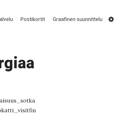
lvelu
Postikortit
Graafinen suunnittelu
Settin
rgiaa