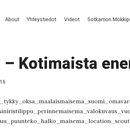
Expand
About
Yhteystiedot
Videot
Sotkamon Mökkipa
hild
menu
 – Kotimaista ene
016