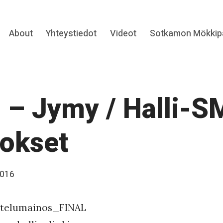
Expand
About
Yhteystiedot
Videot
Sotkamon Mökkipa
hild
menu
 – Jymy / Halli-S
okset
2016