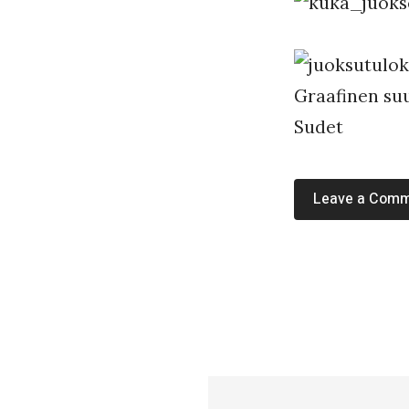
a
a
k
Graafinen suu
k
Sudet
o
Leave a Com
«
#
1
9
6
–