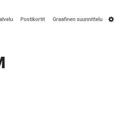
lvelu
Postikortit
Graafinen suunnittelu
Settin
M