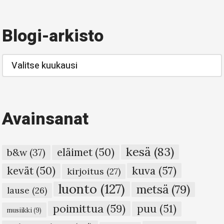
Blogi-arkisto
Blogi-
arkisto
Avainsanat
kesä
(83)
eläimet
(50)
b&w
(37)
kuva
(57)
kevät
(50)
kirjoitus
(27)
luonto
(127)
metsä
(79)
lause
(26)
poimittua
(59)
puu
(51)
musiikki
(9)