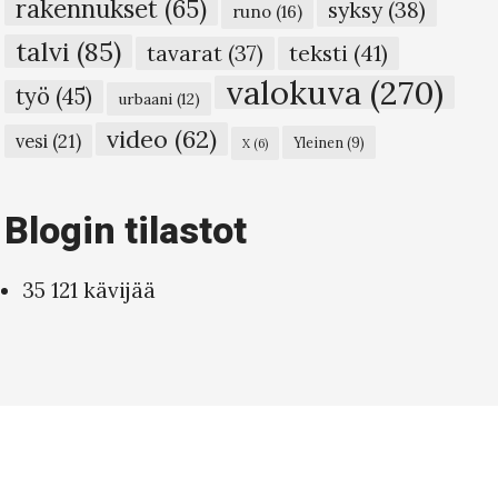
rakennukset
(65)
syksy
(38)
runo
(16)
talvi
(85)
teksti
(41)
tavarat
(37)
valokuva
(270)
työ
(45)
urbaani
(12)
video
(62)
vesi
(21)
Yleinen
(9)
X
(6)
Blogin tilastot
35 121 kävijää