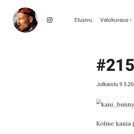
Instagram
Etusivu
Valokuvaus
c
Skip
Kuvapäiväkirja Kainuusta
to
content
#215
Posted
Julkaistu
9.5.2
b
on
y
J
a
Kolme kania (
a