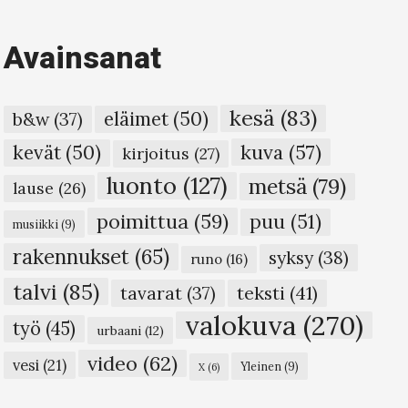
Avainsanat
kesä
(83)
eläimet
(50)
b&w
(37)
kuva
(57)
kevät
(50)
kirjoitus
(27)
luonto
(127)
metsä
(79)
lause
(26)
poimittua
(59)
puu
(51)
musiikki
(9)
rakennukset
(65)
syksy
(38)
runo
(16)
talvi
(85)
teksti
(41)
tavarat
(37)
valokuva
(270)
työ
(45)
urbaani
(12)
video
(62)
vesi
(21)
Yleinen
(9)
X
(6)