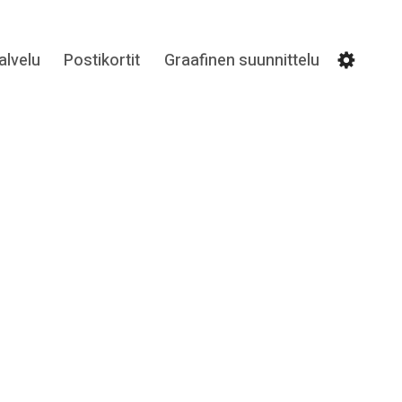
lvelu
Postikortit
Graafinen suunnittelu
Settin