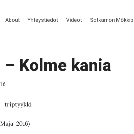
Expand
About
Yhteystiedot
Videot
Sotkamon Mökkipa
hild
menu
 – Kolme kania
016
Maja, 2016)