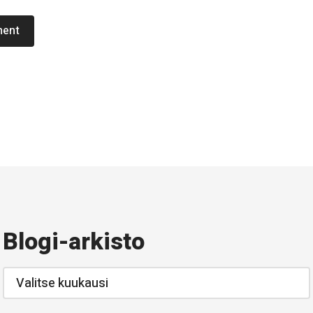
ment
Blogi-arkisto
Blogi-
arkisto