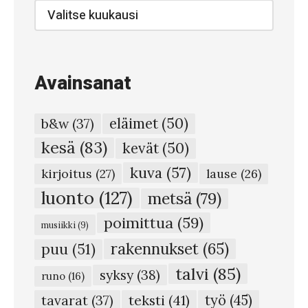
–
Blogi-
arkisto
R
a
n
Avainsanat
n
a
eläimet
(50)
b&w
(37)
n
kesä
(83)
kevät
(50)
r
kuva
(57)
u
kirjoitus
(27)
lause
(26)
s
luonto
(127)
metsä
(79)
k
poimittua
(59)
musiikki
(9)
a
rakennukset
(65)
puu
(51)
a
talvi
(85)
syksy
(38)
#
runo
(16)
2
teksti
(41)
työ
(45)
tavarat
(37)