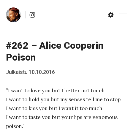
Skip
Instagram
to
Me
Settings
content
#262 – Alice Cooperin
Poison
Posted
Julkaistu
10.10.2016
b
on
y
”I want to love you but I better not touch
J
I want to hold you but my senses tell me to stop
a
I want to kiss you but I want it too much
a
I want to taste you but your lips are venomous
k
poison.”