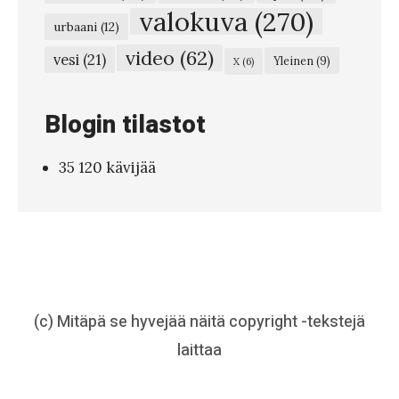
6
valokuva
(270)
urbaani
(12)
3
video
(62)
vesi
(21)
Yleinen
(9)
X
(6)
–
T
Blogin tilastot
o
i
35 120 kävijää
m
i
s
t
o
n
(c) Mitäpä se hyvejää näitä copyright -tekstejä
l
laittaa
i
s