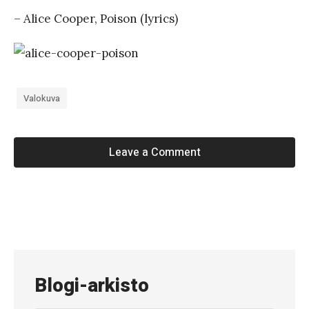
k
– Alice Cooper, Poison (lyrics)
o
Valokuva
Leave a Comment
«
#
2
6
Blogi-arkisto
1