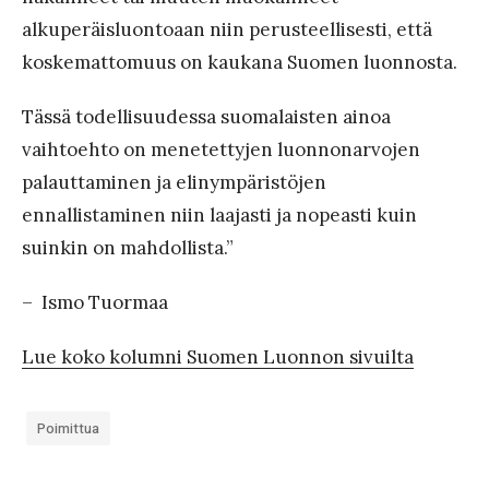
k
alkuperäisluontoaan niin perusteellisesti, että
o
koskemattomuus on kaukana Suomen luonnosta.
Tässä todellisuudessa suomalaisten ainoa
vaihtoehto on menetettyjen luonnonarvojen
palauttaminen ja elinympäristöjen
ennallistaminen niin laajasti ja nopeasti kuin
suinkin on mahdollista.”
– Ismo Tuormaa
Lue koko kolumni Suomen Luonnon sivuilta
Poimittua