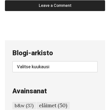
Leave a Comment
«
#
2
6
Blogi-arkisto
3
–
Blogi-
arkisto
T
o
i
Avainsanat
m
i
eläimet
(50)
b&w
(37)
s