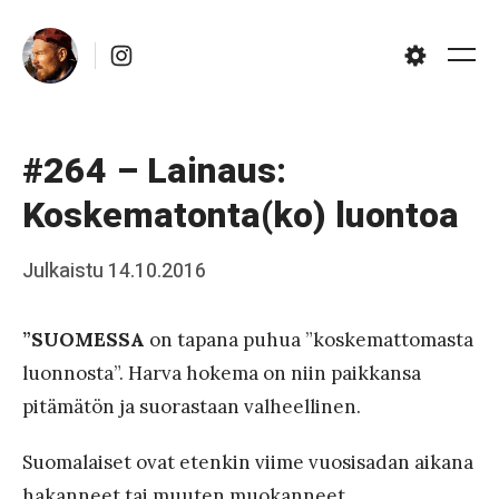
Skip
Instagram
to
Me
Settings
content
#264 – Lainaus:
Koskematonta(ko) luontoa
Posted
Julkaistu
14.10.2016
b
on
y
”SUOMESSA
on tapana puhua ”koskemattomasta
J
luonnosta”. Harva hokema on niin paikkansa
a
pitämätön ja suorastaan valheellinen.
a
Suomalaiset ovat etenkin viime vuosisadan aikana
k
hakanneet tai muuten muokanneet