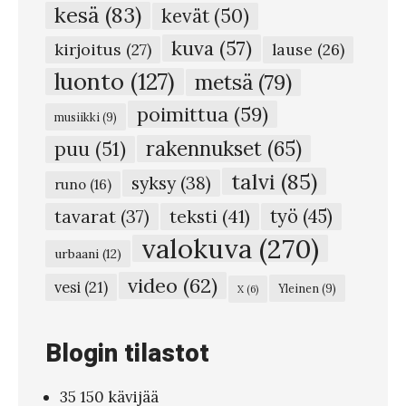
kesä
(83)
kevät
(50)
t
kuva
(57)
o
kirjoitus
(27)
lause
(26)
n
luonto
(127)
metsä
(79)
l
poimittua
(59)
musiikki
(9)
i
rakennukset
(65)
puu
(51)
s
talvi
(85)
syksy
(38)
ä
runo
(16)
e
teksti
(41)
työ
(45)
tavarat
(37)
r
valokuva
(270)
urbaani
(12)
i
video
(62)
vesi
(21)
Yleinen
(9)
X
(6)
s
t
Blogin tilastot
y
s
35 150 kävijää
#