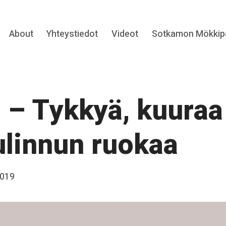
Expand
About
Yhteystiedot
Videot
Sotkamon Mökkipa
hild
menu
 – Tykkyä, kuuraa
ulinnun ruokaa
2019