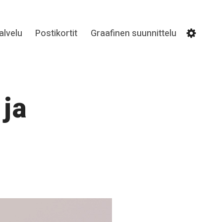
lvelu
Postikortit
Graafinen suunnittelu
Settin
 ja