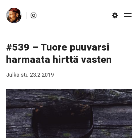
Skip
Instagram
to
Me
Settings
content
#539 – Tuore puuvarsi
harmaata hirttä vasten
Posted
Julkaistu
23.2.2019
b
on
y
J
a
a
k