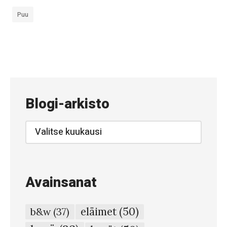
Puu
«
#
5
3
Blogi-arkisto
8
–
Blogi-
arkisto
K
a
s
Avainsanat
a
a
eläimet
(50)
b&w
(37)
n