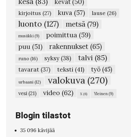
kesä
(83)
kevät
(50)
t
kuva
(57)
u
kirjoitus
(27)
lause
(26)
n
luonto
(127)
metsä
(79)
u
poimittua
(59)
musiikki
(9)
t
rakennukset
(65)
puu
(51)
t
talvi
(85)
syksy
(38)
a
runo
(16)
l
teksti
(41)
työ
(45)
tavarat
(37)
u
valokuva
(270)
urbaani
(12)
n
video
(62)
vesi
(21)
Yleinen
(9)
X
(6)
t
a
Blogin tilastot
k
a
35 096 kävijää
t