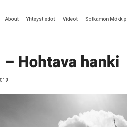
Expand
About
Yhteystiedot
Videot
Sotkamon Mökkipa
hild
menu
 – Hohtava hanki
2019