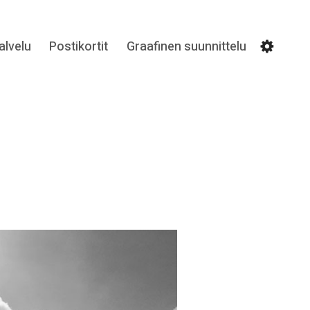
lvelu
Postikortit
Graafinen suunnittelu
Settin