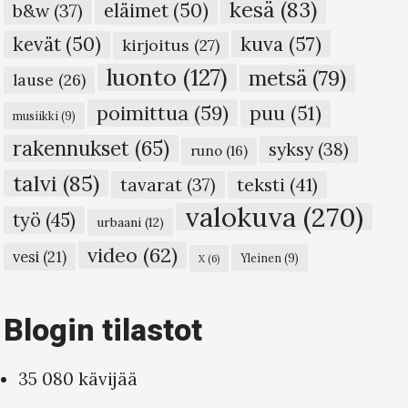
kesä
(83)
eläimet
(50)
b&w
(37)
kuva
(57)
kevät
(50)
kirjoitus
(27)
luonto
(127)
metsä
(79)
lause
(26)
poimittua
(59)
puu
(51)
musiikki
(9)
rakennukset
(65)
syksy
(38)
runo
(16)
talvi
(85)
teksti
(41)
tavarat
(37)
valokuva
(270)
työ
(45)
urbaani
(12)
video
(62)
vesi
(21)
Yleinen
(9)
X
(6)
Blogin tilastot
35 080 kävijää