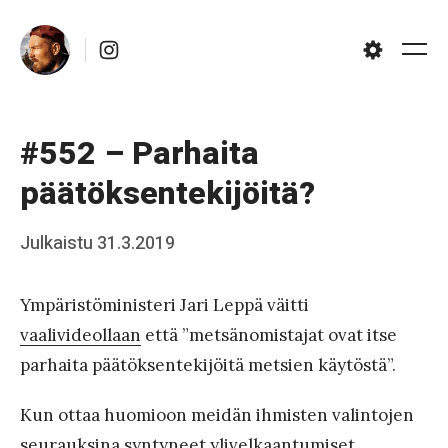
Skip
Instagram
to
Me
Settings
content
#552 – Parhaita
päätöksentekijöitä?
Posted
Julkaistu
31.3.2019
b
on
y
Ympäristöministeri Jari Leppä väitti
J
vaalivideollaan
että ”metsänomistajat ovat itse
a
parhaita päätöksentekijöitä metsien käytöstä”.
a
Kun ottaa huomioon meidän ihmisten valintojen
k
seurauksina syntyneet ylivelkaantumiset,