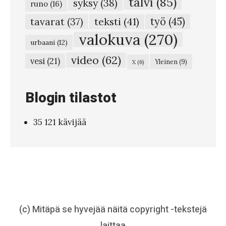
talvi
(85)
syksy
(38)
s
runo
(16)
t
teksti
(41)
työ
(45)
tavarat
(37)
o
valokuva
(270)
urbaani
(12)
#
video
(62)
vesi
(21)
Yleinen
(9)
X
(6)
5
5
Blogin tilastot
3
–
35 121 kävijää
P
ö
l
k
k
y
(c) Mitäpä se hyvejää näitä copyright -tekstejä
p
laittaa