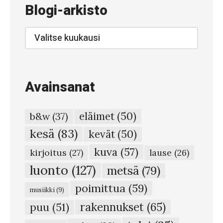
5
Blogi-arkisto
1
–
Blogi-
arkisto
S
u
o
Avainsanat
j
a
eläimet
(50)
b&w
(37)
i
kesä
(83)
kevät
(50)
s
kuva
(57)
a
kirjoitus
(27)
lause
(26)
o
luonto
(127)
metsä
(79)
k
poimittua
(59)
musiikki
(9)
s
rakennukset
(65)
puu
(51)
i