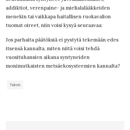
k
addiktiot, verenpaine- ja mielialalääkkeiden
o
menekin tai vaikkapa haitallisen ruokavalion
tuomat oireet, niin voisi kysyä seuraavaa:
Jos parhaita päätöksiä ei pystytä tekemään edes
itsensä kannalta, miten niitä voisi tehdä
vuosituhansien aikana syntyneiden
monimutkaisten metsäekosysteemien kannalta?
Teksti
«
#
5