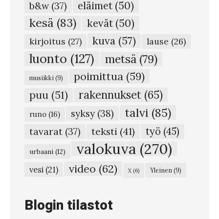
eläimet
(50)
b&w
(37)
i
kesä
(83)
kevät
(50)
s
kuva
(57)
k
kirjoitus
(27)
lause
(26)
e
luonto
(127)
metsä
(79)
s
poimittua
(59)
musiikki
(9)
ä
rakennukset
(65)
puu
(51)
n
talvi
(85)
syksy
(38)
k
runo
(16)
u
teksti
(41)
työ
(45)
tavarat
(37)
k
valokuva
(270)
urbaani
(12)
k
video
(62)
vesi
(21)
Yleinen
(9)
X
(6)
i
j
Blogin tilastot
a
t