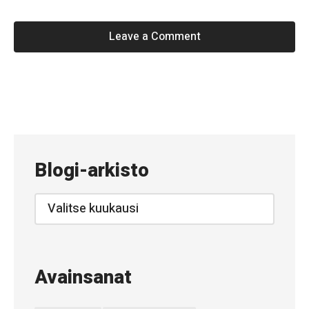
Leave a Comment
«
#
5
9
Blogi-arkisto
3
–
Blogi-
arkisto
M
y
ö
Avainsanat
h
ä