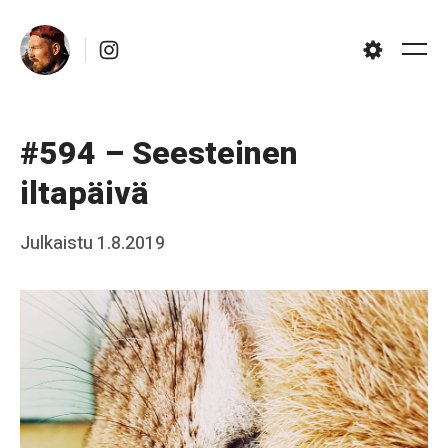
Skip
Instagram
to
Me
Settings
content
#594 – Seesteinen
iltapäivä
Posted
Julkaistu
1.8.2019
b
on
y
J
a
a
k