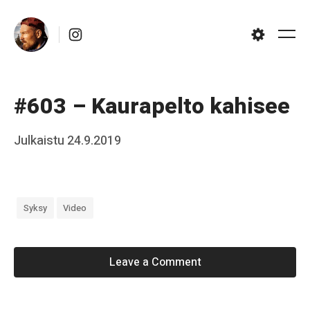
Skip
Instagram
to
Me
Settings
content
#603 – Kaurapelto kahisee
Posted
Julkaistu
24.9.2019
b
on
y
J
Syksy
Video
a
a
k
Leave a Comment
k
o