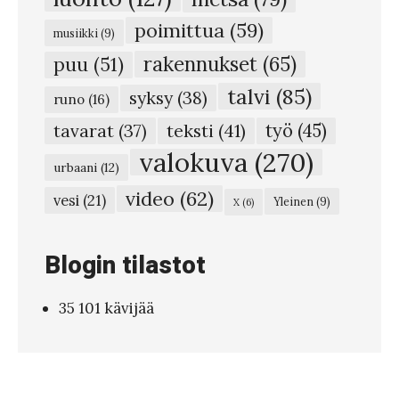
S
poimittua
(59)
musiikki
(9)
a
rakennukset
(65)
puu
(51)
v
talvi
(85)
syksy
(38)
u
runo
(16)
p
teksti
(41)
työ
(45)
tavarat
(37)
i
valokuva
(270)
urbaani
(12)
i
video
(62)
vesi
(21)
Yleinen
(9)
X
(6)
p
u
Blogin tilastot
n
j
35 101 kävijää
ä
ä
n
t