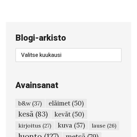
«
#
6
0
Blogi-arkisto
2
–
Blogi-
arkisto
K
e
l
Avainsanat
o
#
eläimet
(50)
b&w
(37)
6
kesä
(83)
kevät
(50)
0
kuva
(57)
4
kirjoitus
(27)
lause
(26)
–
luonto
(127)
metsä
(79)