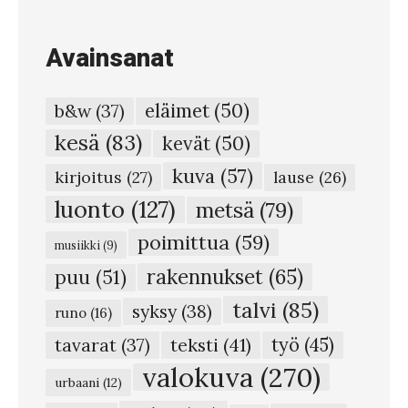
l
ä
Avainsanat
p
o
eläimet
(50)
b&w
(37)
h
kesä
(83)
kevät
(50)
j
kuva
(57)
a
kirjoitus
(27)
lause
(26)
n
luonto
(127)
metsä
(79)
e
poimittua
(59)
musiikki
(9)
r
rakennukset
(65)
puu
(51)
i
talvi
(85)
syksy
(38)
s
runo
(16)
t
teksti
(41)
työ
(45)
tavarat
(37)
y
valokuva
(270)
urbaani
(12)
s