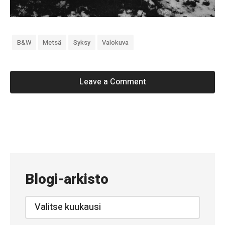
B&w
Metsä
Syksy
Valokuva
Leave a Comment
«
#
6
0
Blogi-arkisto
9
–
Blogi-
arkisto
Y