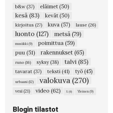
m
eläimet
(50)
b&w
(37)
u
kesä
(83)
kevät
(50)
i
kuva
(57)
s
kirjoitus
(27)
lause
(26)
t
luonto
(127)
metsä
(79)
o
poimittua
(59)
musiikki
(9)
j
rakennukset
(65)
puu
(51)
a
talvi
(85)
syksy
(38)
:
runo
(16)
N
teksti
(41)
työ
(45)
tavarat
(37)
i
valokuva
(270)
urbaani
(12)
i
video
(62)
vesi
(21)
Yleinen
(9)
X
(6)
t
t
Blogin tilastot
o