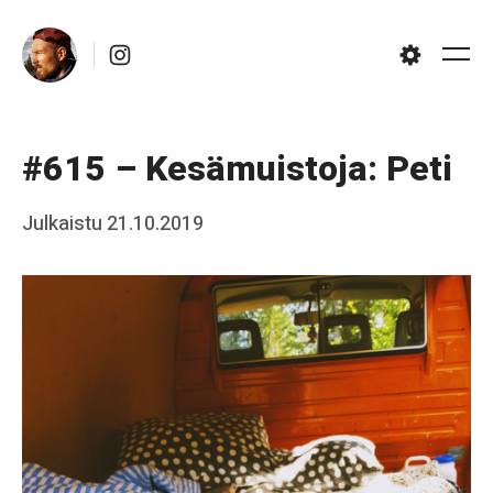
Skip
Instagram
to
Me
Settings
content
#615 – Kesämuistoja: Peti
Posted
Julkaistu
21.10.2019
b
on
y
J
a
a
k
k
o