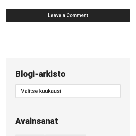
k
o
Leave a Comment
«
#
6
3
Blogi-arkisto
–
K
Blogi-
arkisto
e
v
ä
Avainsanat
t
t