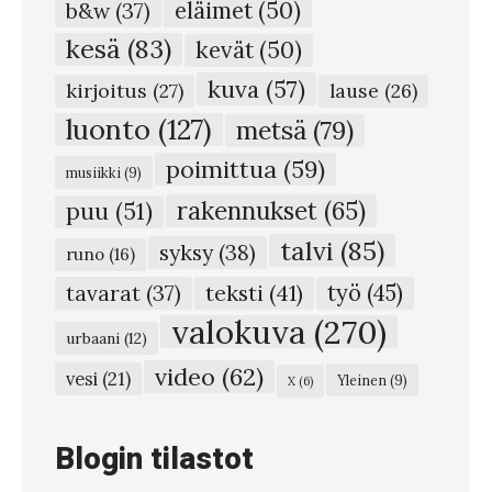
eläimet
(50)
b&w
(37)
ä
kesä
(83)
kevät
(50)
i
kuva
(57)
l
kirjoitus
(27)
lause
(26)
m
luonto
(127)
metsä
(79)
a
poimittua
(59)
musiikki
(9)
s
rakennukset
(65)
puu
(51)
s
talvi
(85)
syksy
(38)
a
runo
(16)
#
teksti
(41)
työ
(45)
tavarat
(37)
6
valokuva
(270)
urbaani
(12)
5
video
(62)
vesi
(21)
Yleinen
(9)
X
(6)
–
P
Blogin tilastot
e
s