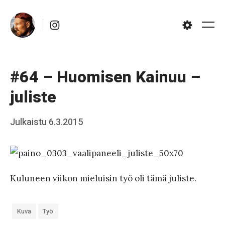
Skip
Instagram
to
Me
Settings
content
#64 – Huomisen Kainuu –
juliste
Posted
Julkaistu
6.3.2015
b
on
y
J
a
Kuluneen viikon mieluisin työ oli tämä juliste.
a
k
Kuva
Työ