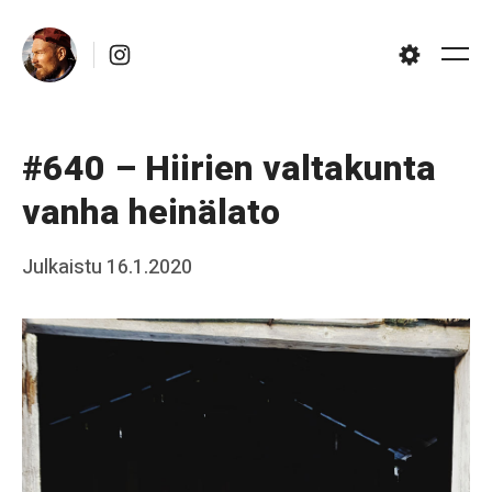
Skip
Instagram
to
Me
Settings
content
#640 – Hiirien valtakunta
vanha heinälato
Posted
Julkaistu
16.1.2020
b
on
y
J
a
a
k