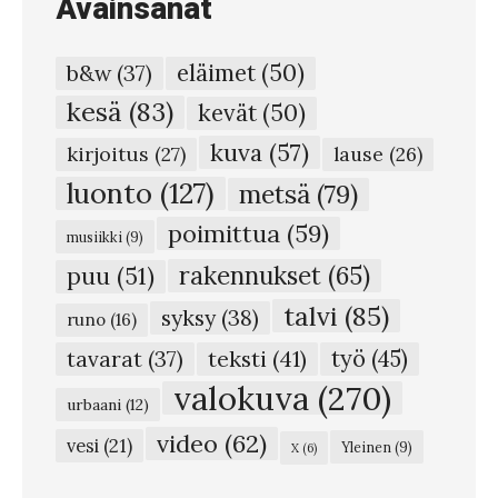
Avainsanat
v
ä
eläimet
(50)
b&w
(37)
p
kesä
(83)
kevät
(50)
i
kuva
(57)
i
kirjoitus
(27)
lause
(26)
r
luonto
(127)
metsä
(79)
r
poimittua
(59)
musiikki
(9)
o
rakennukset
(65)
puu
(51)
k
talvi
(85)
syksy
(38)
s
runo
(16)
e
teksti
(41)
työ
(45)
tavarat
(37)
n
valokuva
(270)
urbaani
(12)
a
video
(62)
vesi
(21)
Yleinen
(9)
X
(6)
#
6