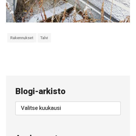
Rakennukset
Talvi
«
#
6
3
Blogi-arkisto
9
–
Blogi-
arkisto
P
ä
i