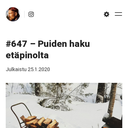
Skip
Instagram
to
Me
Settings
content
#647 – Puiden haku
etäpinolta
Posted
Julkaistu
25.1.2020
b
on
y
J
a
a
k