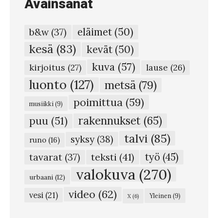
Avainsanat
n
o
eläimet
(50)
b&w
(37)
k
kesä
(83)
kevät
(50)
i
kuva
(57)
r
kirjoitus
(27)
lause
(26)
j
luonto
(127)
metsä
(79)
o
poimittua
(59)
musiikki
(9)
i
rakennukset
(65)
puu
(51)
t
talvi
(85)
syksy
(38)
e
runo
(16)
t
teksti
(41)
työ
(45)
tavarat
(37)
t
valokuva
(270)
urbaani
(12)
u
video
(62)
vesi
(21)
Yleinen
(9)
X
(6)
n
i