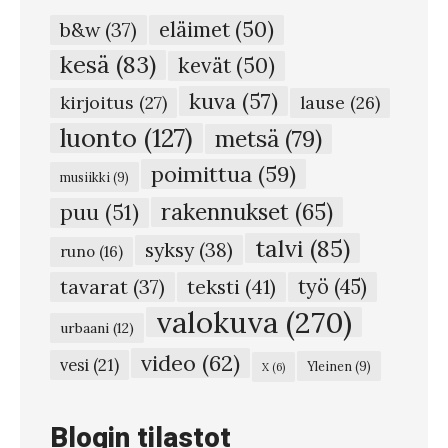
t
eläimet
(50)
b&w
(37)
ä
kesä
(83)
kevät
(50)
i
kuva
(57)
l
kirjoitus
(27)
lause
(26)
m
luonto
(127)
metsä
(79)
a
poimittua
(59)
musiikki
(9)
s
rakennukset
(65)
puu
(51)
s
talvi
(85)
syksy
(38)
a
runo
(16)
p
teksti
(41)
työ
(45)
tavarat
(37)
t
valokuva
(270)
urbaani
(12)
.
video
(62)
vesi
(21)
Yleinen
(9)
X
(6)
2
#
Blogin tilastot
6