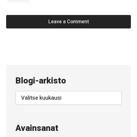
Leave a Comment
«
#
6
7
Blogi-arkisto
–
K
Blogi-
arkisto
e
v
ä
Avainsanat
t