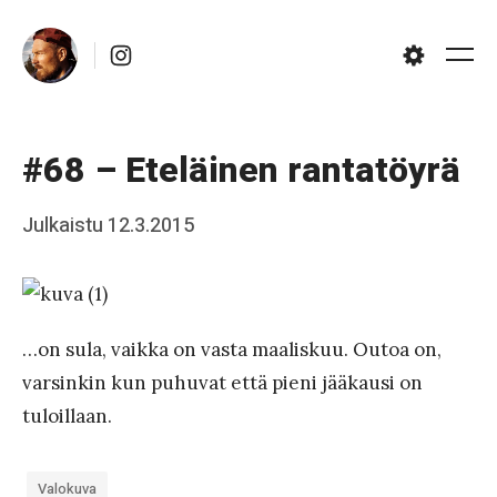
Skip
Instagram
to
Me
Settings
content
#68 – Eteläinen rantatöyrä
Posted
Julkaistu
12.3.2015
b
on
y
J
a
…on sula, vaikka on vasta maaliskuu. Outoa on,
a
varsinkin kun puhuvat että pieni jääkausi on
tuloillaan.
k
k
o
Valokuva