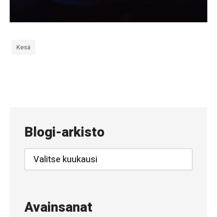
Kesä
«
#
6
8
Blogi-arkisto
2
–
Blogi-
arkisto
K
u
r
Avainsanat
k