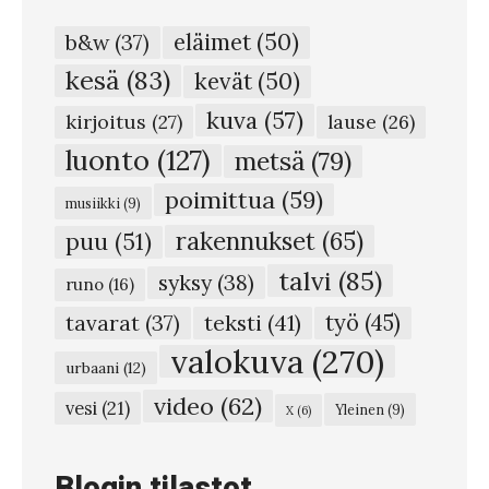
i
eläimet
(50)
b&w
(37)
s
kesä
(83)
kevät
(50)
t
kuva
(57)
u
kirjoitus
(27)
lause
(26)
s
luonto
(127)
metsä
(79)
p
poimittua
(59)
musiikki
(9)
ö
rakennukset
(65)
puu
(51)
n
talvi
(85)
syksy
(38)
t
runo
(16)
t
teksti
(41)
työ
(45)
tavarat
(37)
ö
valokuva
(270)
urbaani
(12)
ö
video
(62)
vesi
(21)
Yleinen
(9)
X
(6)
n
#
Blogin tilastot
6