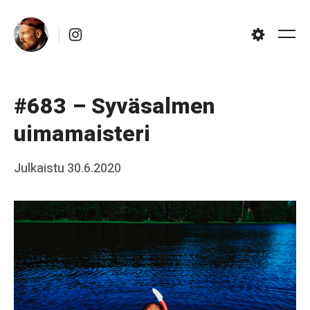
Skip
Instagram
to
Me
Settings
content
#683 – Syväsalmen
uimamaisteri
Posted
Julkaistu
30.6.2020
b
on
y
J
a
a
k