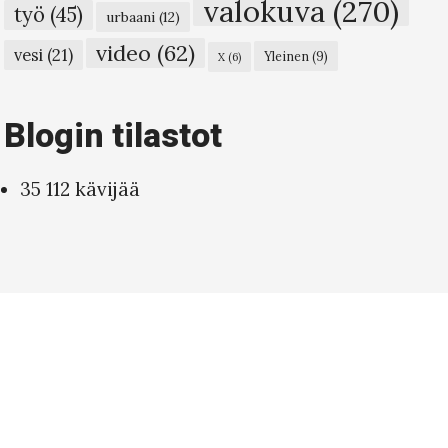
valokuva
(270)
työ
(45)
urbaani
(12)
video
(62)
vesi
(21)
Yleinen
(9)
X
(6)
Blogin tilastot
35 112 kävijää