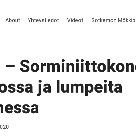
Expand
About
Yhteystiedot
Videot
Sotkamon Mökkipa
hild
menu
 – Sorminiittokon
kossa ja lumpeita
messa
2020