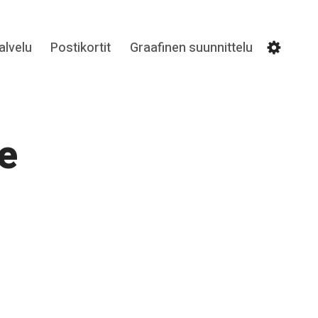
lvelu
Postikortit
Graafinen suunnittelu
Settin
e