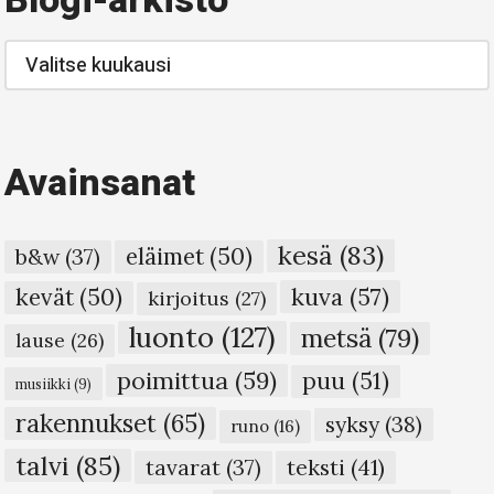
Blogi-arkisto
Blogi-
arkisto
Avainsanat
kesä
(83)
eläimet
(50)
b&w
(37)
kuva
(57)
kevät
(50)
kirjoitus
(27)
luonto
(127)
metsä
(79)
lause
(26)
poimittua
(59)
puu
(51)
musiikki
(9)
rakennukset
(65)
syksy
(38)
runo
(16)
talvi
(85)
teksti
(41)
tavarat
(37)