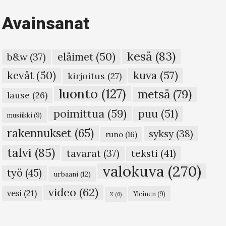
Avainsanat
kesä
(83)
eläimet
(50)
b&w
(37)
kuva
(57)
kevät
(50)
kirjoitus
(27)
luonto
(127)
metsä
(79)
lause
(26)
poimittua
(59)
puu
(51)
musiikki
(9)
rakennukset
(65)
syksy
(38)
runo
(16)
talvi
(85)
teksti
(41)
tavarat
(37)
valokuva
(270)
työ
(45)
urbaani
(12)
video
(62)
vesi
(21)
Yleinen
(9)
X
(6)