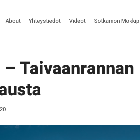
Expand
About
Yhteystiedot
Videot
Sotkamon Mökkipa
hild
menu
 – Taivaanrannan
austa
020