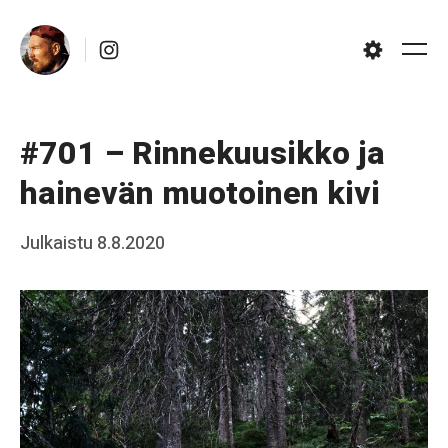
Skip
Instagram
to
Me
Settings
content
#701 – Rinnekuusikko ja
hainevän muotoinen kivi
Posted
Julkaistu
8.8.2020
b
on
y
J
a
a
k