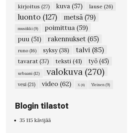
kuva
(57)
r
kirjoitus
(27)
lause
(26)
a
luonto
(127)
metsä
(79)
n
poimittua
(59)
musiikki
(9)
n
rakennukset
(65)
puu
(51)
a
talvi
(85)
syksy
(38)
n
runo
(16)
m
teksti
(41)
työ
(45)
tavarat
(37)
a
valokuva
(270)
urbaani
(12)
a
video
(62)
vesi
(21)
Yleinen
(9)
X
(6)
l
a
Blogin tilastot
u
s
35 115 kävijää
t
a