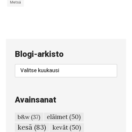
Metsä
«
#
7
0
Blogi-arkisto
0
–
Blogi-
arkisto
T
a
i
Avainsanat
v
a
eläimet
(50)
b&w
(37)
a
kesä
(83)
kevät
(50)
n