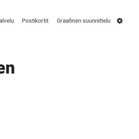
lvelu
Postikortit
Graafinen suunnittelu
Settin
en