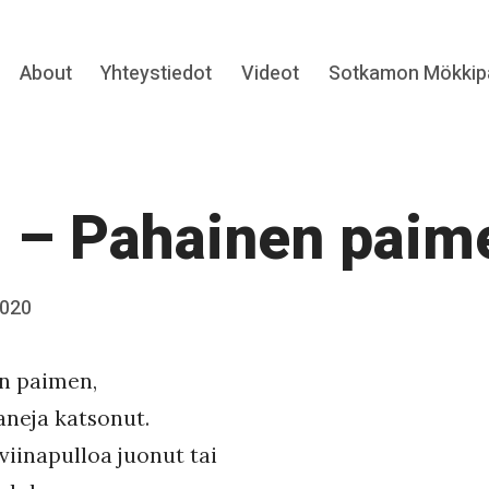
Expand
About
Yhteystiedot
Videot
Sotkamon Mökkipa
hild
menu
 – Pahainen paim
2020
n paimen,
aneja katsonut.
viinapulloa juonut tai