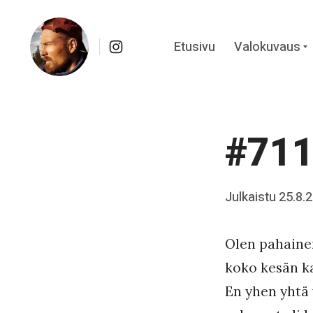
Instagram
Etusivu
Valokuvaus
c
Skip
Kuvapäiväkirja Kainuusta
to
content
#711
Posted
Julkaistu
25.8.
b
on
y
Olen pahaine
J
koko kesän k
a
En yhen yhtä 
a