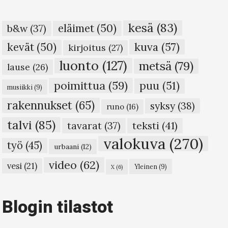
kesä
(83)
eläimet
(50)
b&w
(37)
kuva
(57)
kevät
(50)
kirjoitus
(27)
luonto
(127)
metsä
(79)
lause
(26)
poimittua
(59)
puu
(51)
musiikki
(9)
rakennukset
(65)
syksy
(38)
runo
(16)
talvi
(85)
teksti
(41)
tavarat
(37)
valokuva
(270)
työ
(45)
urbaani
(12)
video
(62)
vesi
(21)
Yleinen
(9)
X
(6)
Blogin tilastot