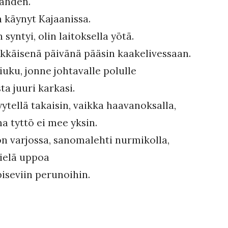
kahden.
 käynyt Kajaanissa.
syntyi, olin laitoksella yötä.
kkäisenä päivänä pääsin kaakelivessaan.
iuku, jonne johtavalle polulle
ta juuri karkasi.
yytellä takaisin, vaikka haavanoksalla,
a tyttö ei mee yksin.
 on varjossa, sanomalehti nurmikolla,
vielä uppoa
piseviin perunoihin.