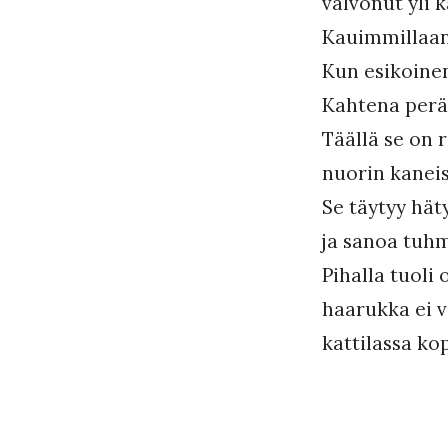
valvonut yli 
k
Kauimmillaan
k
Kun esikoinen 
o
Kahtena perä
Täällä se on r
nuorin kaneis
Se täytyy hät
ja sanoa tuhm
Pihalla tuoli
haarukka ei 
kattilassa ko