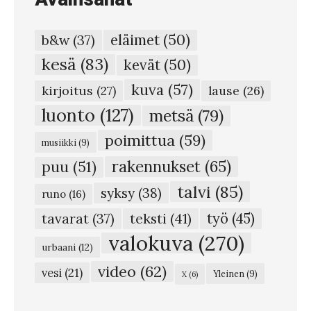
m
a
eläimet
(50)
b&w
(37)
i
kesä
(83)
kevät
(50)
t
kuva
(57)
a
kirjoitus
(27)
lause
(26)
r
luonto
(127)
metsä
(79)
a
poimittua
(59)
musiikki
(9)
k
rakennukset
(65)
puu
(51)
e
talvi
(85)
syksy
(38)
n
runo
(16)
n
teksti
(41)
työ
(45)
tavarat
(37)
u
valokuva
(270)
urbaani
(12)
k
video
(62)
vesi
(21)
Yleinen
(9)
X
(6)
s
i