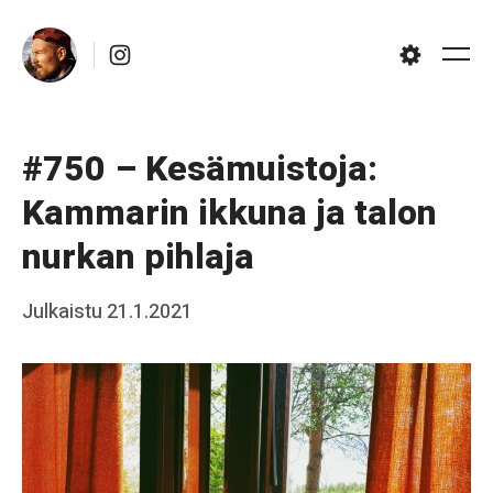
Skip
Instagram
to
Me
Settings
content
#750 – Kesämuistoja:
Kammarin ikkuna ja talon
nurkan pihlaja
Posted
Julkaistu
21.1.2021
b
on
y
J
a
a