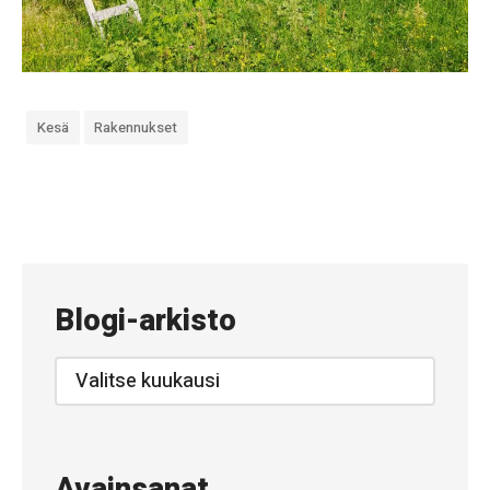
Kesä
Rakennukset
«
#
7
4
Blogi-arkisto
9
–
Blogi-
arkisto
H
a
r
Avainsanat