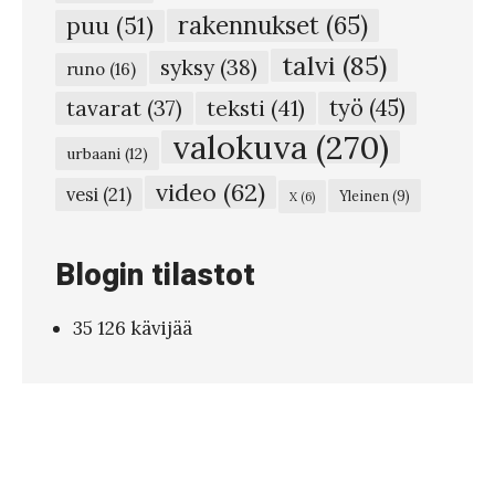
a
rakennukset
(65)
puu
(51)
t
talvi
(85)
syksy
(38)
a
runo
(16)
l
teksti
(41)
työ
(45)
tavarat
(37)
o
valokuva
(270)
urbaani
(12)
n
video
(62)
vesi
(21)
Yleinen
(9)
X
(6)
n
u
Blogin tilastot
r
k
35 126 kävijää
a
l
l
a
j