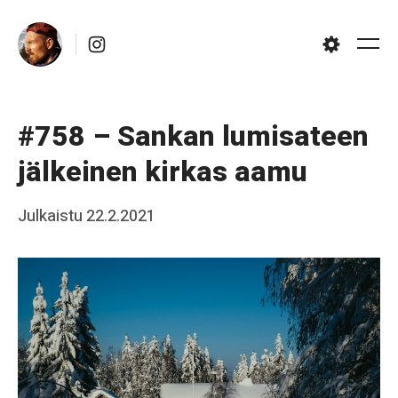
Skip
Instagram
to
Me
Settings
content
#758 – Sankan lumisateen
jälkeinen kirkas aamu
Posted
Julkaistu
22.2.2021
b
on
y
J
a
a
k