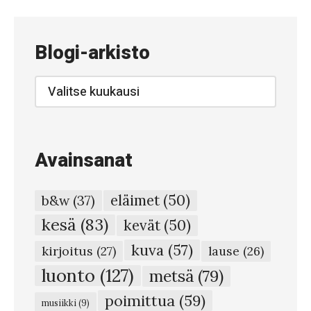
#
7
5
Blogi-arkisto
7
–
Blogi-
arkisto
T
u
i
Avainsanat
s
k
eläimet
(50)
b&w
(37)
u
kesä
(83)
kevät
(50)
l
kuva
(57)
u
kirjoitus
(27)
lause
(26)
n
luonto
(127)
metsä
(79)
t
poimittua
(59)
musiikki
(9)