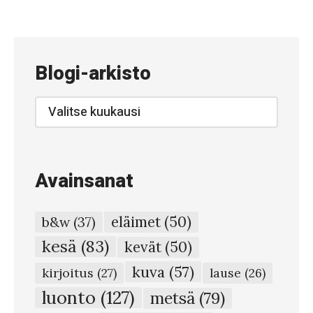
#
7
6
Blogi-arkisto
0
–
Blogi-
arkisto
P
i
n
Avainsanat
t
a
eläimet
(50)
b&w
(37)
#
kesä
(83)
kevät
(50)
7
kuva
(57)
6
kirjoitus
(27)
lause
(26)
2
luonto
(127)
metsä
(79)