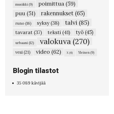
–
poimittua
(59)
musiikki
(9)
L
rakennukset
(65)
puu
(51)
u
talvi
(85)
syksy
(38)
m
runo
(16)
e
teksti
(41)
työ
(45)
tavarat
(37)
t
valokuva
(270)
urbaani
(12)
p
video
(62)
vesi
(21)
Yleinen
(9)
X
(6)
u
t
Blogin tilastot
o
s
35 089 kävijää
i
p
u
i