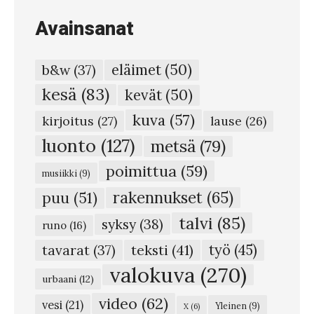
h
Avainsanat
r
e
eläimet
(50)
b&w
(37)
ä
kesä
(83)
kevät
(50)
ä
kuva
(57)
#
kirjoitus
(27)
lause
(26)
7
luonto
(127)
metsä
(79)
8
poimittua
(59)
musiikki
(9)
5
rakennukset
(65)
puu
(51)
–
talvi
(85)
syksy
(38)
V
runo
(16)
i
teksti
(41)
työ
(45)
tavarat
(37)
l
valokuva
(270)
urbaani
(12)
l
video
(62)
vesi
(21)
Yleinen
(9)
X
(6)
i