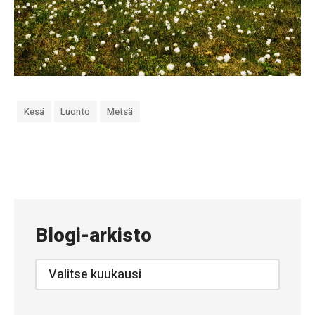
Kesä
Luonto
Metsä
«
#
7
8
Blogi-arkisto
3
–
Blogi-
arkisto
V
i