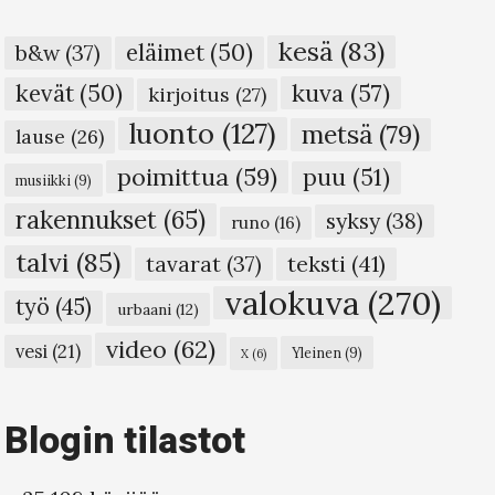
kesä
(83)
eläimet
(50)
b&w
(37)
kuva
(57)
kevät
(50)
kirjoitus
(27)
luonto
(127)
metsä
(79)
lause
(26)
poimittua
(59)
puu
(51)
musiikki
(9)
rakennukset
(65)
syksy
(38)
runo
(16)
talvi
(85)
teksti
(41)
tavarat
(37)
valokuva
(270)
työ
(45)
urbaani
(12)
video
(62)
vesi
(21)
Yleinen
(9)
X
(6)
Blogin tilastot