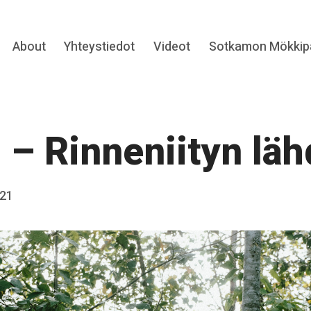
Expand
About
Yhteystiedot
Videot
Sotkamon Mökkipa
hild
menu
 – Rinneniityn läh
021