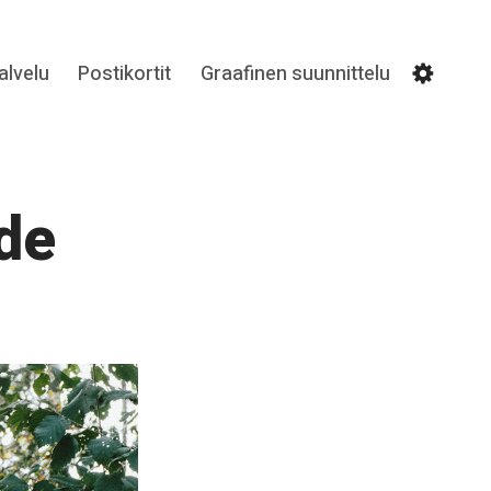
lvelu
Postikortit
Graafinen suunnittelu
Settin
de