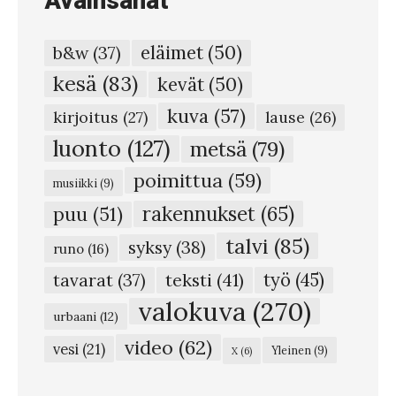
Avainsanat
o
:
eläimet
(50)
b&w
(37)
K
kesä
(83)
kevät
(50)
o
kuva
(57)
m
kirjoitus
(27)
lause
(26)
p
luonto
(127)
metsä
(79)
a
poimittua
(59)
musiikki
(9)
s
rakennukset
(65)
puu
(51)
t
talvi
(85)
syksy
(38)
u
runo
(16)
s
teksti
(41)
työ
(45)
tavarat
(37)
k
valokuva
(270)
urbaani
(12)
u
video
(62)
vesi
(21)
Yleinen
(9)
X
(6)
m
m