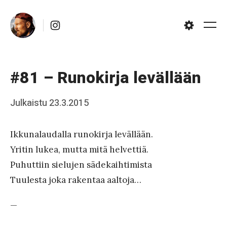
Skip
Instagram
to
Me
Settings
content
#81 – Runokirja levällään
Posted
Julkaistu
23.3.2015
b
on
y
Ikkunalaudalla runokirja levällään.
J
Yritin lukea, mutta mitä helvettiä.
a
Puhuttiin sielujen sädekaihtimista
a
Tuulesta joka rakentaa aaltoja…
k
—
k
o