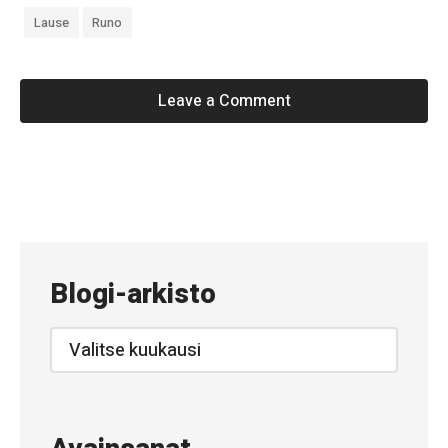
Lause
Runo
Leave a Comment
«
#
8
0
Blogi-arkisto
–
V
Blogi-
arkisto
i
d
e