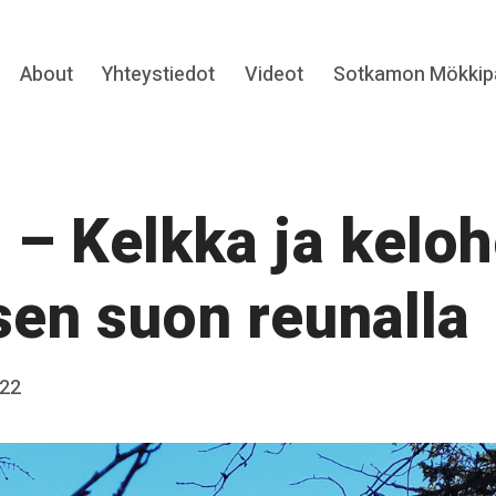
Expand
About
Yhteystiedot
Videot
Sotkamon Mökkipa
hild
menu
 – Kelkka ja kelo
sen suon reunalla
022