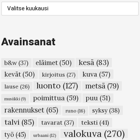
Blogi-
arkisto
Avainsanat
kesä
(83)
eläimet
(50)
b&w
(37)
kuva
(57)
kevät
(50)
kirjoitus
(27)
luonto
(127)
metsä
(79)
lause
(26)
poimittua
(59)
puu
(51)
musiikki
(9)
rakennukset
(65)
syksy
(38)
runo
(16)
talvi
(85)
teksti
(41)
tavarat
(37)
valokuva
(270)
työ
(45)
urbaani
(12)