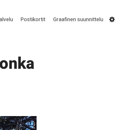
lvelu
Postikortit
Graafinen suunnittelu
Settin
honka