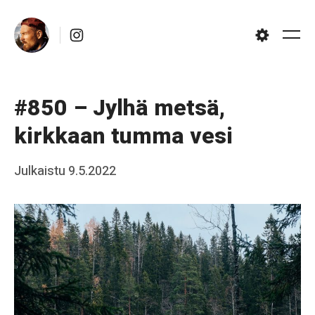
Skip
Instagram
to
Me
Settings
content
#850 – Jylhä metsä,
kirkkaan tumma vesi
Posted
Julkaistu
9.5.2022
b
on
y
J
a
a
k