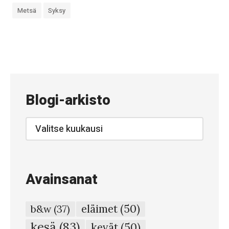
Metsä
Syksy
«
#
8
4
Blogi-arkisto
9
–
Blogi-
arkisto
R
e
c
Avainsanat
o
r
eläimet
(50)
b&w
(37)
d
kesä
(83)
kevät
(50)