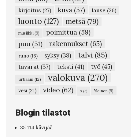
i
kuva
(57)
a
kirjoitus
(27)
lause
(26)
j
luonto
(127)
metsä
(79)
a
poimittua
(59)
musiikki
(9)
R
rakennukset
(65)
puu
(51)
i
talvi
(85)
syksy
(38)
z
runo
(16)
l
teksti
(41)
työ
(45)
tavarat
(37)
o
valokuva
(270)
urbaani
(12)
j
video
(62)
vesi
(21)
Yleinen
(9)
X
(6)
a
#
Blogin tilastot
8
5
35 114 kävijää
1