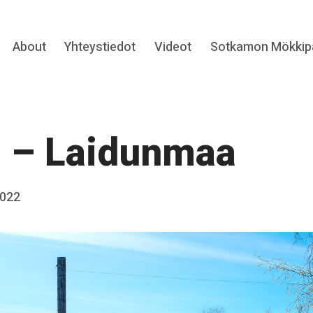
Expand
About
Yhteystiedot
Videot
Sotkamon Mökkipa
hild
menu
 – Laidunmaa
2022