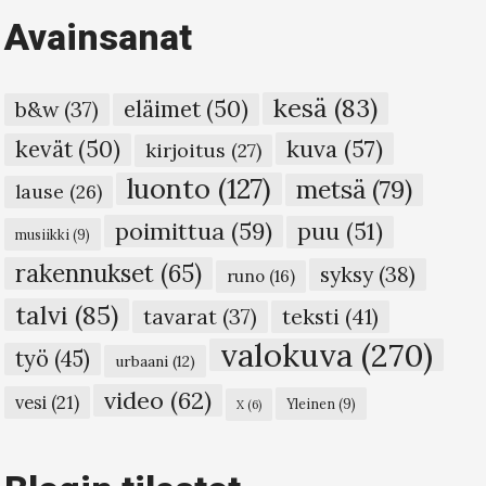
Avainsanat
kesä
(83)
eläimet
(50)
b&w
(37)
kuva
(57)
kevät
(50)
kirjoitus
(27)
luonto
(127)
metsä
(79)
lause
(26)
poimittua
(59)
puu
(51)
musiikki
(9)
rakennukset
(65)
syksy
(38)
runo
(16)
talvi
(85)
teksti
(41)
tavarat
(37)
valokuva
(270)
työ
(45)
urbaani
(12)
video
(62)
vesi
(21)
Yleinen
(9)
X
(6)