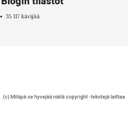
Blogin tilastot
35 117 kävijää
(c) Mitäpä se hyvejää näitä copyright -tekstejä laittaa