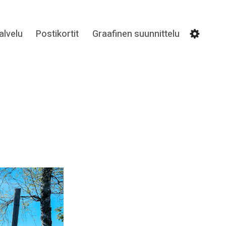
lvelu
Postikortit
Graafinen suunnittelu
Settin