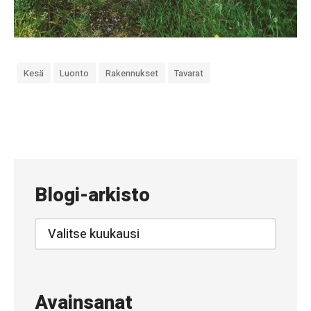
Kesä
Luonto
Rakennukset
Tavarat
«
#
8
5
Blogi-arkisto
8
–
Blogi-
arkisto
P
y
s
Avainsanat
t