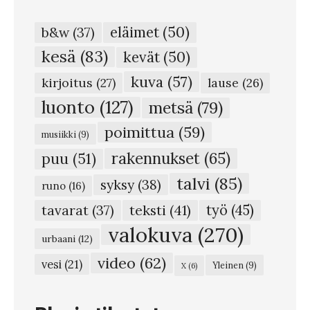
y
eläimet
(50)
b&w
(37)
a
kesä
(83)
kevät
(50)
i
kuva
(57)
t
kirjoitus
(27)
lause
(26)
a
luonto
(127)
metsä
(79)
a
poimittua
(59)
musiikki
(9)
j
rakennukset
(65)
puu
(51)
a
talvi
(85)
syksy
(38)
s
runo
(16)
i
teksti
(41)
työ
(45)
tavarat
(37)
i
valokuva
(270)
urbaani
(12)
n
video
(62)
vesi
(21)
Yleinen
(9)
X
(6)
ä
v