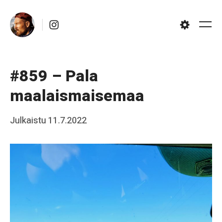
Skip
Instagram
to
Me
Settings
content
#859 – Pala
maalaismaisemaa
Posted
Julkaistu
11.7.2022
b
on
y
J
a
a
k