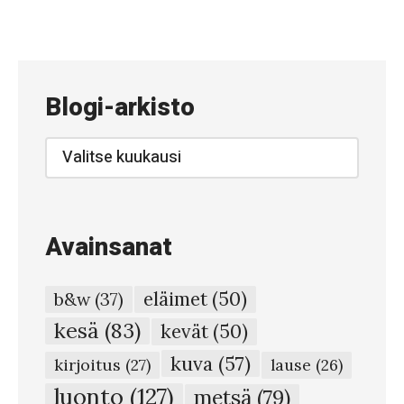
«
#
8
6
Blogi-arkisto
2
–
Blogi-
arkisto
E
m
ä
Avainsanat
j
a
eläimet
(50)
b&w
(37)
v
kesä
(83)
kevät
(50)
a
kuva
(57)
s
kirjoitus
(27)
lause
(26)
a
luonto
(127)
metsä
(79)