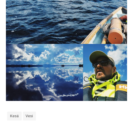
k
o
Kesä
Vesi