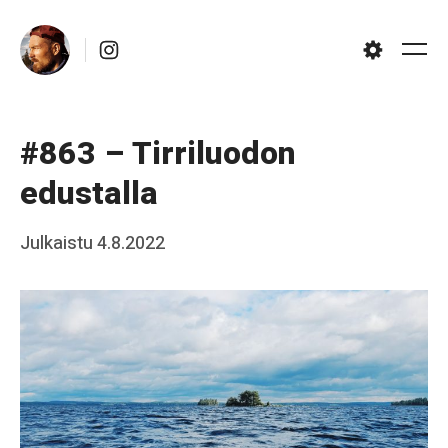
Skip
Instagram
to
Me
Settings
content
#863 – Tirriluodon
edustalla
Posted
Julkaistu
4.8.2022
b
on
y
J
a
a
k