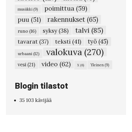
n
poimittua
(59)
musiikki
(9)
u
rakennukset
(65)
puu
(51)
o
talvi
(85)
syksy
(38)
l
runo
(16)
u
teksti
(41)
työ
(45)
tavarat
(37)
k
valokuva
(270)
urbaani
(12)
i
video
(62)
vesi
(21)
Yleinen
(9)
X
(6)
v
e
Blogin tilastot
l
l
35 103 kävijää
ä
#
8
6