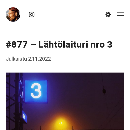
Skip
Instagram
to
Me
Settings
content
#877 – Lähtölaituri nro 3
Posted
Julkaistu
2.11.2022
b
on
y
J
a
a
k
k
o