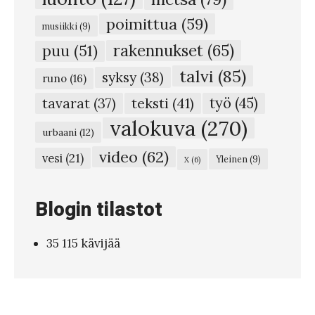
e
poimittua
(59)
musiikki
(9)
e
rakennukset
(65)
puu
(51)
n
talvi
(85)
syksy
(38)
p
runo
(16)
e
teksti
(41)
työ
(45)
tavarat
(37)
l
valokuva
(270)
urbaani
(12)
l
video
(62)
vesi
(21)
Yleinen
(9)
X
(6)
o
n
Blogin tilastot
k
e
35 115 kävijää
s
k
e
l