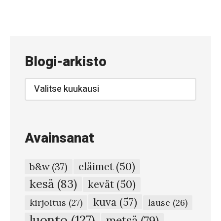
«
#
8
7
Blogi-arkisto
6
–
Blogi-
arkisto
M
e
t
Avainsanat
s
i
eläimet
(50)
b&w
(37)
t
kesä
(83)
kevät
(50)
t
kuva
(57)
y
kirjoitus
(27)
lause
(26)
n
luonto
(127)
metsä
(79)