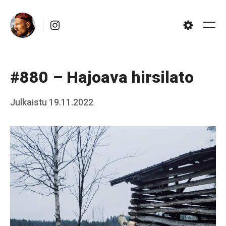
Skip
Instagram
to
Me
Settings
content
#880 – Hajoava hirsilato
Posted
Julkaistu
19.11.2022
b
on
y
J
a
a
k
k
o