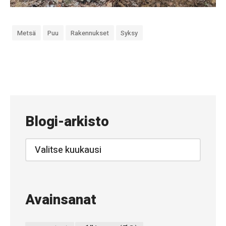
Metsä
Puu
Rakennukset
Syksy
«
#
8
7
Blogi-arkisto
9
–
Blogi-
arkisto
M
e
t
Avainsanat
s
ä