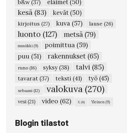
eläimet
(50)
b&w
(37)
s
kesä
(83)
kevät
(50)
t
kuva
(57)
ä
kirjoitus
(27)
lause
(26)
l
luonto
(127)
metsä
(79)
ö
poimittua
(59)
musiikki
(9)
y
rakennukset
(65)
puu
(51)
t
talvi
(85)
syksy
(38)
y
runo
(16)
i
teksti
(41)
työ
(45)
tavarat
(37)
p
valokuva
(270)
urbaani
(12)
i
video
(62)
vesi
(21)
Yleinen
(9)
X
(6)
i
k
Blogin tilastot
k
i