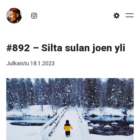
Skip
Instagram
to
Me
Settings
content
#892 – Silta sulan joen yli
Posted
Julkaistu
18.1.2023
b
on
y
J
a
a
k
k
o