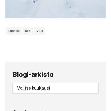
Luonto
Talvi
Vesi
«
#
8
9
Blogi-arkisto
1
–
Blogi-
arkisto
R
a
n