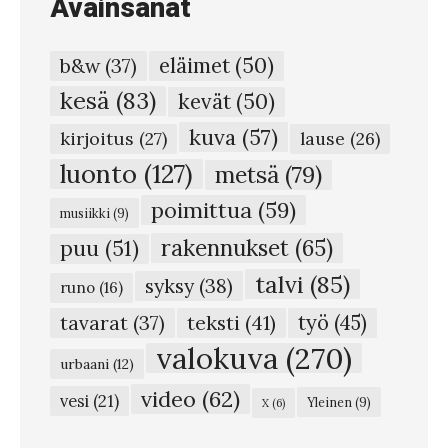
Avainsanat
t
t
eläimet
(50)
b&w
(37)
e
kesä
(83)
kevät
(50)
e
kuva
(57)
n
kirjoitus
(27)
lause
(26)
r
luonto
(127)
metsä
(79)
a
poimittua
(59)
musiikki
(9)
n
rakennukset
(65)
puu
(51)
k
talvi
(85)
syksy
(38)
a
runo
(16)
t
teksti
(41)
työ
(45)
tavarat
(37)
e
valokuva
(270)
urbaani
(12)
l
video
(62)
vesi
(21)
Yleinen
(9)
X
(6)
i
n