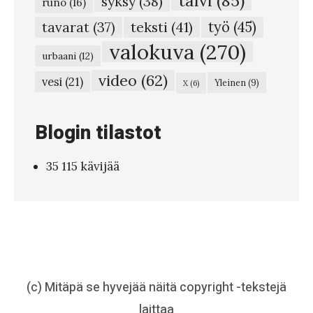
syksy
(38)
n
runo
(16)
#
teksti
(41)
työ
(45)
tavarat
(37)
9
valokuva
(270)
urbaani
(12)
1
video
(62)
vesi
(21)
Yleinen
(9)
X
(6)
-
V
Blogin tilastot
i
d
35 115 kävijää
e
o
:
E
l
ä
(c) Mitäpä se hyvejää näitä copyright -tekstejä
m
laittaa