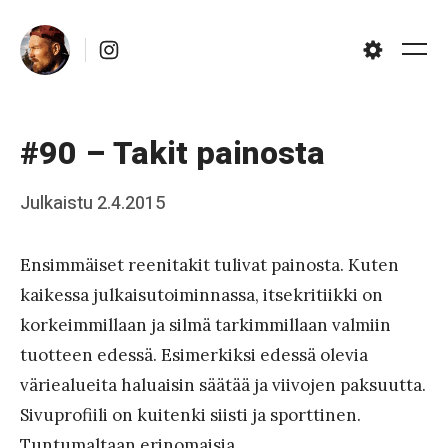
Skip
Instagram
to
Me
Settings
content
#90 – Takit painosta
Posted
Julkaistu
2.4.2015
b
on
y
Ensimmäiset reenitakit tulivat painosta. Kuten
J
kaikessa julkaisutoiminnassa, itsekritiikki on
a
korkeimmillaan ja silmä tarkimmillaan valmiin
a
tuotteen edessä. Esimerkiksi edessä olevia
k
väriealueita haluaisin säätää ja viivojen paksuutta.
k
Sivuprofiili on kuitenki siisti ja sporttinen.
o
Tuntumaltaan erinomaisia.