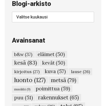
9
Blogi-arkisto
–
f
Blogi-
arkisto
i
v
e
Avainsanat
-
y
eläimet
(50)
b&w
(37)
e
kesä
(83)
kevät
(50)
a
kuva
(57)
r
kirjoitus
(27)
lause
(26)
-
luonto
(127)
metsä
(79)
p
poimittua
(59)
musiikki
(9)
l
rakennukset
(65)
puu
(51)
a
talvi
(85)